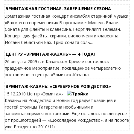
ЭРМИТАЖНАЯ ГОСТИНАЯ. ЗАВЕРШЕНИЕ СЕЗОНА
Эрмитажная гостиная Концерт ансамбля старинной музыки
«Бах и его современники» В программе: Мишель Блаве.
Соната для флейты и клавесина. Георг Филипп Телеман.
Концерт для флейты, скрипки, виолончели и клавесина.
Иоганн Себастьян Бах. Трио-соната соль...
ЦЕНТРУ «ЭРМИТАЖ-КАЗАНЬ» — 4 ГОДА!
26 августа 2009 г. в Казанском Кремле состоялось
праздничное мероприятие, посвящённое четырёхлетию
выставочного центра «Эрмитаж-Казань».
ЭРМИТАЖ-КАЗАНЬ: «СЕРЕБРЯНОЕ РОЖДЕСТВО»
15.12.2010 Центр «Эрмитаж-
Казань» на Рождество и Новый год радует казанцев и
гостей столицы Татарстана необычными и
запоминающимися выставками. Еще осталось послевкусье
от прошлогодней — «Шоколадное Рождество», а на пороге
уже Рождество 2010/11г....