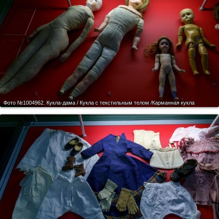
Фото №1004962.
Кукла-дама / Кукла с текстильным телом /Карманная кукла