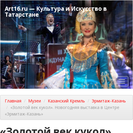
Перейти
Art16.ru — Культура и Искусство в
к
Татарстане
основному
содержанию
Toggl
navig
Главная
Музеи
Казанский Кремль
Эрмитаж-Казань
«Золотой век кукол». Новогодняя выставка в Центре
«Эрмитаж-Казань»
«Золотой век кукол».