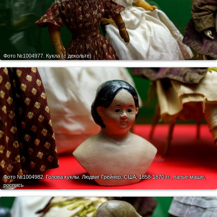
Фото №1004977.
Кукла (с декольте)
Фото №1004982.
Голова куклы. Людвиг Грейнер, США, 1858-1870 гг., папье-маше,
роспись