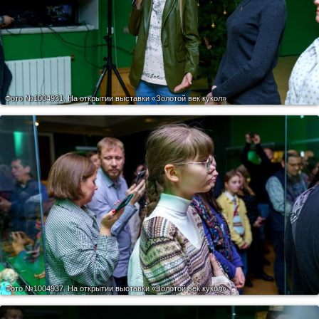
Фото №1004931.
На открытии выставки «Золотой век кукол»
Фото №1004937.
На открытии выставки «Золотой век кукол»