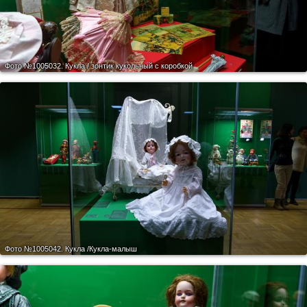
Фото №1005032.
Кукла / зонтик кукольный с коробкой
Фото №1005042.
Кукла /Кукла-малыш