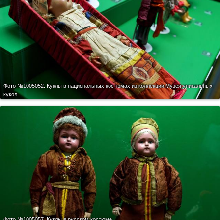
Фото №1005052.
Куклы в национальных костюмах из коллекции Музея уникальных
кукол
Фото №1005057.
Куклы в русском костюме