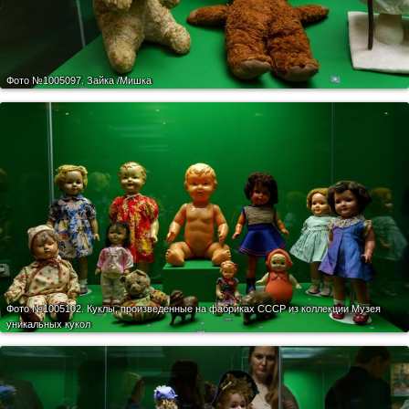
Фото №1005097.
Зайка /Мишка
Фото №1005102.
Куклы, произведенные на фабриках СССР из коллекции Музея
уникальных кукол