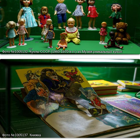
Фото №1005132.
Куклы СССР (1960-1970-е гг.) из Музея уникальных кукол
Фото №1005137.
Книжка