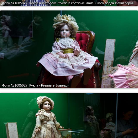
Фото №1005022.
Кукла в матроске /Кукла в костюме маленького лорда Фаунтлероя
Фото №1005027.
Кукла «Premiere Jumeau»