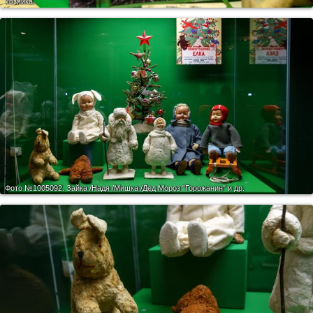
хозяйка.
Фото №1005092.
Зайка /Надя /Мишка /Дед Мороз "Горожанин" и др.