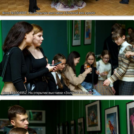
Фото №1004947.
На открытии выставки «Золотой век кукол»
Фото №1004952.
На открытии выставки «Золотой век кукол»