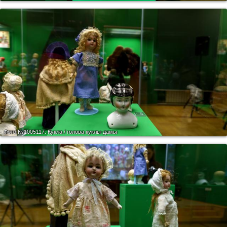
Фото №1005117.
Кукла / голова куклы-дамы