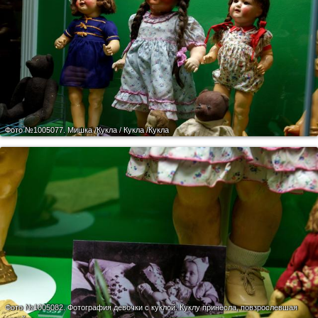
Фото №1005077.
Мишка /Кукла / Кукла /Кукла
Фото №1005082.
Фотография девочки с куклой. Куклу принесла, повзрослевшая