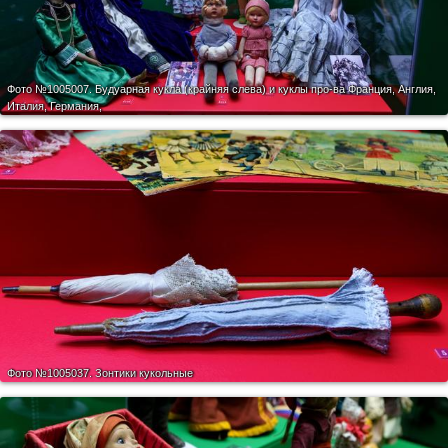
Фото №1005007.
Будуарная кукла (крайняя слева) и куклы про-ва Франция, Англия,
Италия, Германия,
Фото №1005037.
Зонтики кукольные