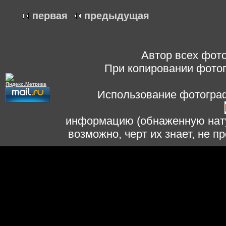
первая
предыдущая
Автор всех фото
При копировании фотог
Использование фотограф
информацию (обнаженную нату
возможно, черт их знает, не 