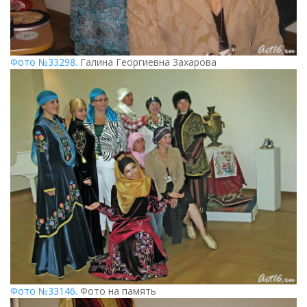
Фото №33298.
Галина Георгиевна Захарова
Фото №33146.
Фото на память