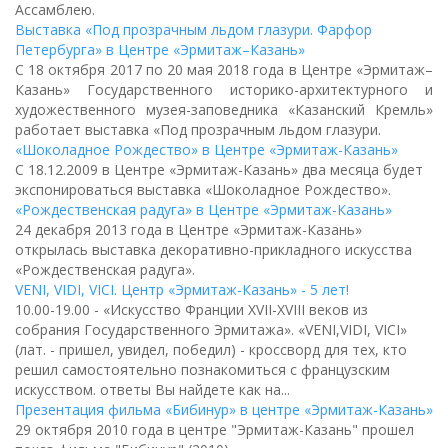
Ассамблею.
Выставка «Под прозрачным льдом глазури. Фарфор
Петербурга» в Центре «Эрмитаж–Казань»
С 18 октября 2017 по 20 мая 2018 года в Центре «Эрмитаж–
Казань» Государственного историко-архитектурного и
художественного музея-заповедника «Казанский Кремль»
работает выставка «Под прозрачным льдом глазури.
«Шоколадное Рождество» в Центре «Эрмитаж-Казань»
С 18.12.2009 в Центре «Эрмитаж-Казань» два месяца будет
экспонироваться выставка «Шоколадное Рождество».
«Рождественская радуга» в Центре «Эрмитаж-Казань»
24 декабря 2013 года в Центре «Эрмитаж-Казань»
открылась выставка декоративно-прикладного искусства
«Рождественская радуга».
VENI, VIDI, VICI. Центр «Эрмитаж-Казань» - 5 лет!
10.00-19.00 - «Искусство Франции XVII-XVIII веков из
собрания Государственного Эрмитажа». «VENI,VIDI, VICI»
(лат. - пришел, увидел, победил) - кроссворд для тех, кто
решил самостоятельно познакомиться с французским
искусством. ответы Вы найдете как на...
Презентация фильма «Бибинур» в центре «Эрмитаж-Казань»
29 октября 2010 года в центре "Эрмитаж-Казань" прошел