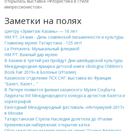
открылась выставка «Флористика в стиле
импрессионистов».
Заметки на полях
Центру «Эрмитаж-Казань» — 16 лет
НМ РТ: 24 мая - День славянской письменности и культуры
Главному музею Татарстана - 125 лет!
La Primavera. Музыкальный флешмоб
НМ РТ: Важный дар музею
В Казани в третий раз пройдут Дни швейцарской культуры
Международная ярмарка детской книги «Bologna Children's
Book Fair 2019» в Болонье (Италия)
Казанское отделение ПСХ СНГ: выставка во Франции
"Балет, балет... "
В Питере появится филиал казанского Музея Соцбыта
Лауреаты XIII Международного конкурса артистов балета и
хореографов
Ежегодный Международный фестиваль «Интермузей-2017»
в Москве
Татарстанская Стрела Наследия долетела до Италии
Кремлевская набережная: открытие катка
Сбор средств на издание книги из серии "Сказки Великого