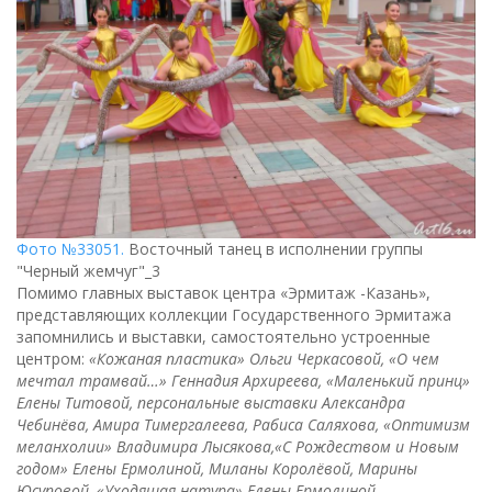
Фото №33051.
Восточный танец в исполнении группы
"Черный жемчуг"_3
Помимо главных выставок центра «Эрмитаж -Казань»,
представляющих коллекции Государственного Эрмитажа
запомнились и выставки, самостоятельно устроенные
центром:
«Кожаная пластика» Ольги Черкасовой, «О чем
мечтал трамвай…» Геннадия Архиреева, «Маленький принц»
Елены Титовой, персональные выставки Александра
Чебинёва, Амира Тимергалеева, Рабиса Саляхова, «Оптимизм
меланхолии» Владимира Лысякова,«С Рождеством и Новым
годом» Елены Ермолиной, Миланы Королёвой, Марины
Юсуповой, «Уходящая натура» Елены Ермолиной.