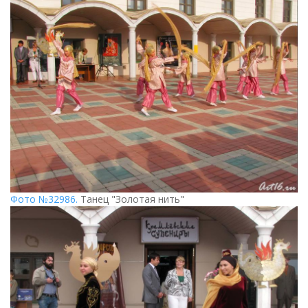
Фото №32986.
Танец "Золотая нить"