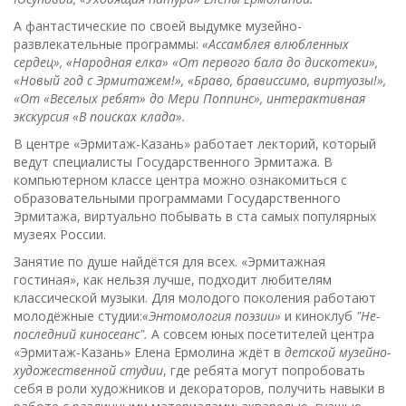
А фантастические по своей выдумке музейно-
развлекательные программы:
«Ассамблея влюбленных
сердец», «Народная елка» «От первого бала до дискотеки»,
«Новый год с Эрмитажем!», «Браво, брависсимо, виртуозы!»,
«От «Веселых ребят» до Мери Поппинс», интерактивная
экскурсия «В поисках клада».
В центре «Эрмитаж-Казань» работает лекторий, который
ведут специалисты Государственного Эрмитажа. В
компьютерном классе центра можно ознакомиться с
образовательными программами Государственного
Эрмитажа, виртуально побывать в ста самых популярных
музеях России.
Занятие по душе найдётся для всех. «Эрмитажная
гостиная», как нельзя лучше, подходит любителям
классической музыки. Для молодого поколения работают
молодёжные студии:
«Энтомология поэзии»
и киноклуб
"Не-
последний киносеанс".
А совсем юных посетителей центра
«Эрмитаж-Казань» Елена Ермолина ждёт в
детской музейно-
художественной студии
, где ребята могут попробовать
себя в роли художников и декораторов, получить навыки в