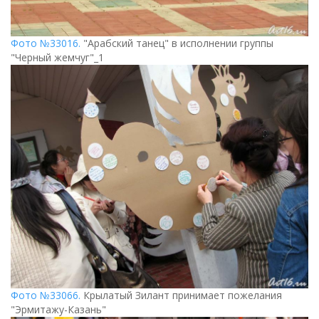
Фото №33016.
"Арабский танец" в исполнении группы
"Черный жемчуг"_1
Фото №33066.
Крылатый Зилант принимает пожелания
"Эрмитажу-Казань"