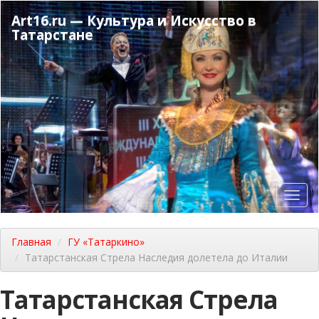
Перейти
Art16.ru — Культура и Искусство в
к
Татарстане
основному
содержанию
Toggl
navig
Главная
ГУ «Татаркино»
Татарстанская Стрела Наследия долетела до Италии
Татарстанская Стрела