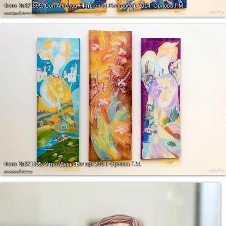
Фото №871599.
Сон Ангелов /Нить снов /Благовест. 2014. Орлова Г.М.
холодный батик
Фото №871605.
Утро /День /Вечер. 2014. Орлова Г.М.
холодный батик