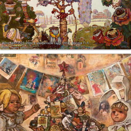
Фото №871527.
Утро в конфетном саду. 2013. Фролов П.Л.
бумага, акварель, тушь