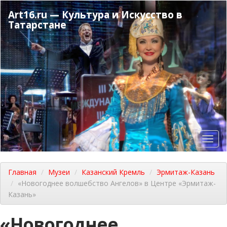
Перейти
Art16.ru — Культура и Искусство в
к
Татарстане
основному
содержанию
Toggl
navig
Главная
Музеи
Казанский Кремль
Эрмитаж-Казань
«Новогоднее волшебство Ангелов» в Центре «Эрмитаж-
Казань»
«Новогоднее