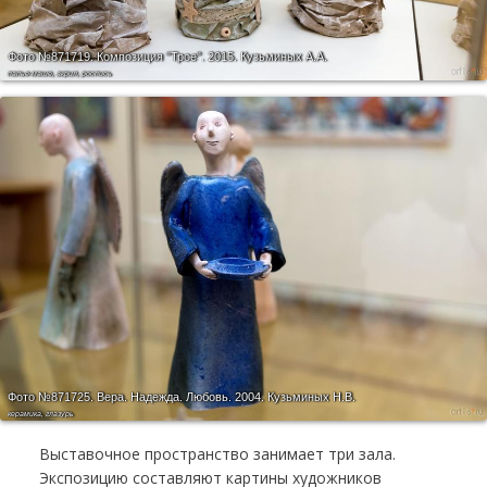
Фото №871719.
Композиция "Трое". 2015. Кузьминых А.А.
папье-маше, акрил, роспись
Фото №871725.
Вера. Надежда. Любовь. 2004. Кузьминых Н.В.
керамика, глазурь
Выставочное пространство занимает три зала.
Экспозицию составляют картины художников