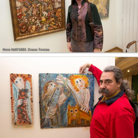
Фото №871683.
Елена Титова