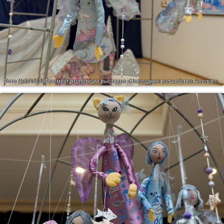
Фото №871569.
Фрагмент экспозиции выставки «Новогоднее волшебство Ангелов»