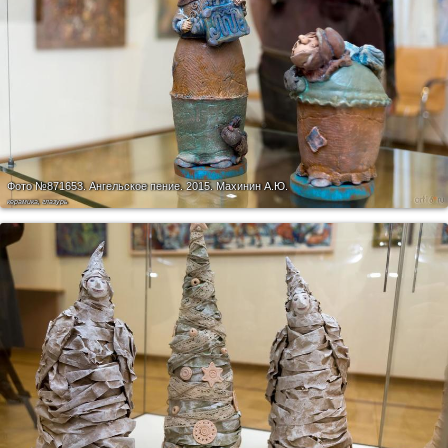
Фото №871653.
Ангельское пение. 2015. Махинин А.Ю.
керамика, глазурь