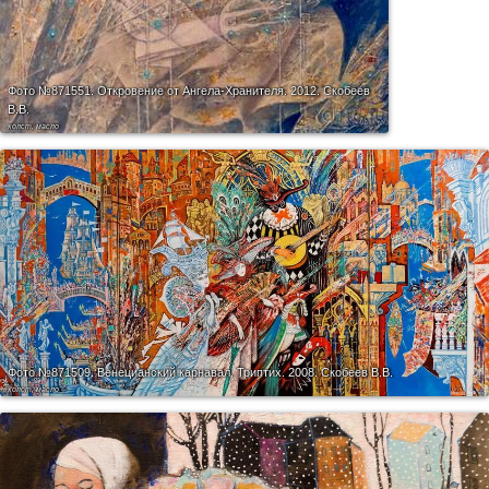
Фото №871551.
Откровение от Ангела-Хранителя. 2012. Скобеев
В.В.
холст, масло
Фото №871509.
Венецианский карнавал. Триптих. 2008. Скобеев В.В.
холст, масло