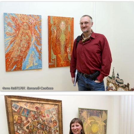
Фото №871707.
Виталий Скобеев