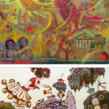
Фото №871521.
Ангелы. 2010. Ермолина Е.С.
холст, масло