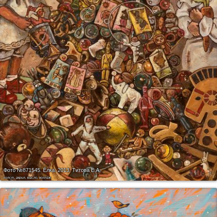
Фото №871545.
Ёлка. 2013. Титова Е.А.
холст, акрил, масло, коллаж