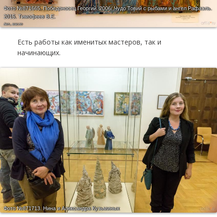
Фото №871665.
Победоносец Георгий. 2006/ Чудо Товий с рыбами и ангел Рафаэль.
2015. Тимофеев В.Е.
двп., масло
Есть работы как именитых мастеров, так и
начинающих.
Фото №871713.
Нина и Александра Кузьминых