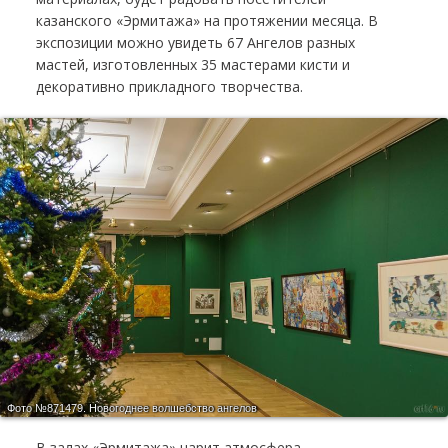
казанского «Эрмитажа» на протяжении месяца. В
экспозиции можно увидеть 67 Ангелов разных
мастей, изготовленных 35 мастерами кисти и
декоративно прикладного творчества.
Фото №871479.
Новогоднее волшебство ангелов
В залах «Эрмитажа» царит атмосфера