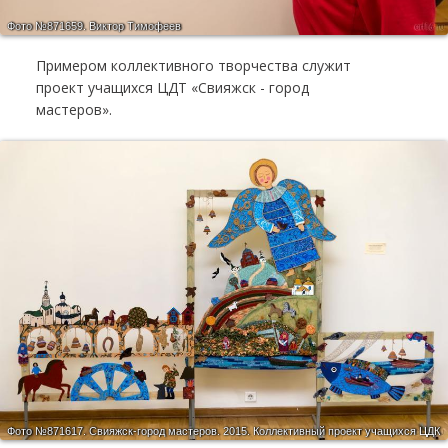
Фото №871659.
Виктор Тимофеев
Примером коллективного творчества служит
проект учащихся ЦДТ «Свияжск - город
мастеров».
Фото №871617.
Свияжск-город мастеров. 2015. Коллективный проект учащихся ЦДК