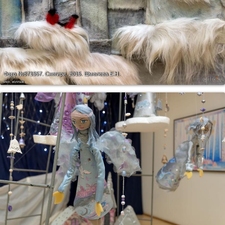
Фото №871557.
Снегири. 2015. Шмелева Е.Н.
мех, коллаж