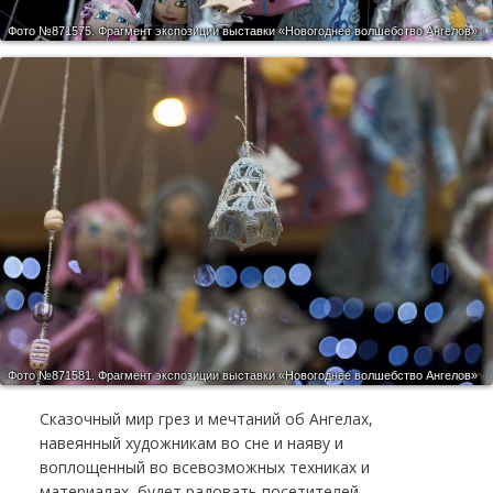
Фото №871575.
Фрагмент экспозиции выставки «Новогоднее волшебство Ангелов»
Фото №871581.
Фрагмент экспозиции выставки «Новогоднее волшебство Ангелов»
Сказочный мир грез и мечтаний об Ангелах,
навеянный художникам во сне и наяву и
воплощенный во всевозможных техниках и
материалах, будет радовать посетителей