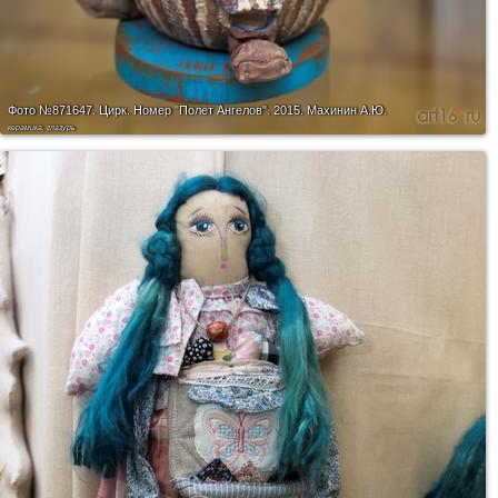
Фото №871647.
Цирк. Номер "Полет Ангелов". 2015. Махинин А.Ю.
керамика, глазурь