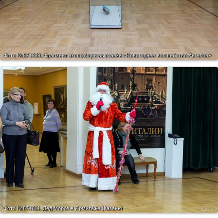
Фото №871539.
Фрагмент экспозиции выставки «Новогоднее волшебство Ангелов»
Фото №871611.
Дед Мороз в Эрмитаже (Казань)