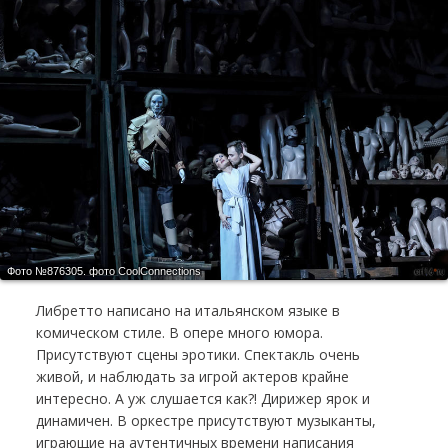
Фото №876305.
фото CoolСonnections
Либретто написано на итальянском языке в
комическом стиле. В опере много юмора.
Присутствуют сцены эротики. Спектакль очень
живой, и наблюдать за игрой актеров крайне
интересно. А уж слушается как?! Дирижер ярок и
динамичен. В оркестре присутствуют музыканты,
играющие на аутентичных времени написания