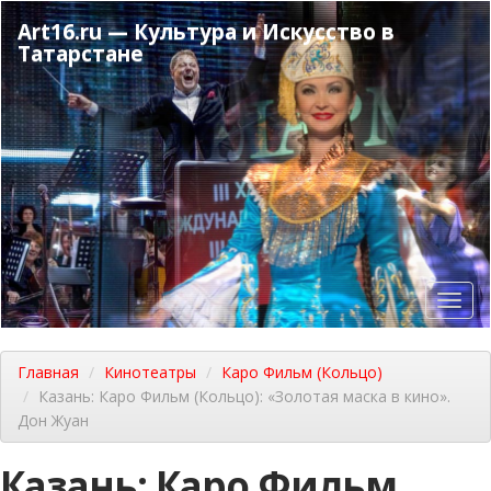
Перейти
Art16.ru — Культура и Искусство в
к
Татарстане
основному
содержанию
Toggl
navig
Главная
Кинотеатры
Каро Фильм (Кольцо)
Казань: Каро Фильм (Кольцо): «Золотая маска в кино».
Дон Жуан
Казань: Каро Фильм