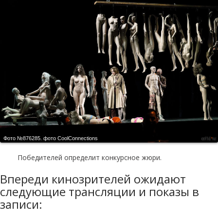
Фото №876285.
фото CoolСonnections
Победителей определит конкурсное жюри.
Впереди кинозрителей ожидают
следующие трансляции и показы в
записи: