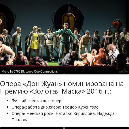
Фото №876315.
фото CoolСonnections
Опера «Дон Жуан» номинирована на
Премию «Золотая Маска» 2016 г.:
Лучший спектакль в опере
Опера/работа дирижера: Теодор Курентзис
Опера/ женская роль: Наталья Кириллова, Надежда
Павлова