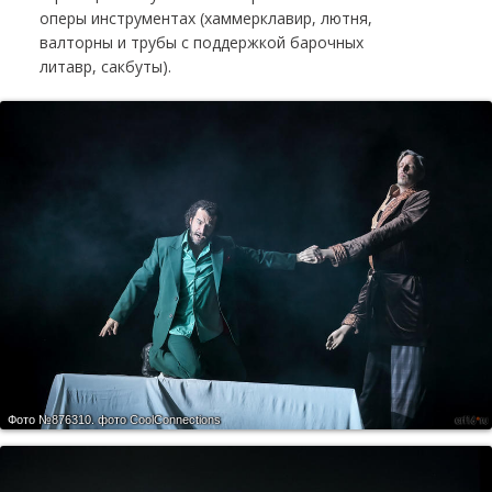
оперы инструментах (хаммерклавир, лютня,
валторны и трубы с поддержкой барочных
литавр, сакбуты).
Фото №876310.
фото CoolСonnections