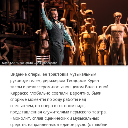
Фото №876290.
фото CoolСonnections
Видение оперы, её трактовка музыкальным
руководителем, дирижером Тео­дором Ку­рент­
зисом и режиссером-постановщиком Валентиной
Карраско глобально совпали. Вероятно, были
спорные моменты по ходу работы над
спектаклем, но опера в готовом виде,
представленная служителями пермского театра,
- монолит, сплав сценических и музыкальных
средств, направленных в единое русло (от любви