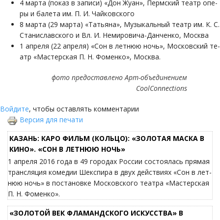
4 марта (показ в записи) «Дон Жуан», Перм­ский те­атр опе­
ры и ба­ле­та им. П. И. Чай­ков­ско­го
8 марта (29 марта) «Та­тья­на», Му­зы­каль­ный те­атр им. К. С.
Ста­ни­слав­ско­го и Вл. И. Неми­ро­ви­ча-Дан­чен­ко, Москва
1 апреля (22 апреля) «Сон в лет­нюю ночь», Мос­ков­ский те­
атр «Ма­стер­ская П. Н. Фо­мен­ко», Москва.
фото предоставлено Арт-объединением
CoolСonnections
Войдите
, чтобы оставлять комментарии
Версия для печати
КАЗАНЬ: КАРО ФИЛЬМ (КОЛЬЦО): «ЗОЛОТАЯ МАСКА В
КИНО». «СОН В ЛЕТ­НЮЮ НОЧЬ»
1 ап­ре­ля 2016 года в 49 городах России состоялась прямая
трансляция ко­ме­дии Шекс­пи­ра в двух действиях «Сон в лет­
нюю ночь» в постановке Московского театра «Мастерская
П. Н. Фоменко».
«ЗОЛОТОЙ ВЕК ФЛАМАНДСКОГО ИСКУССТВА» В