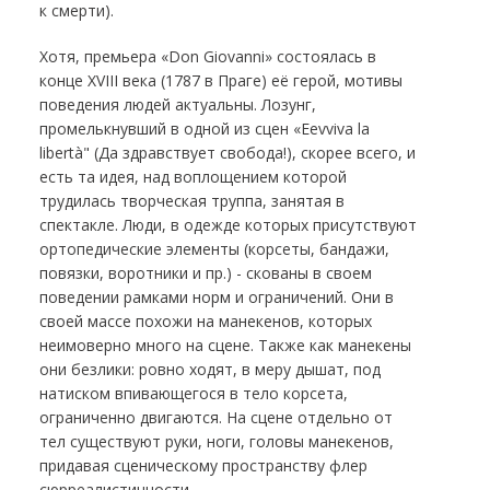
к смерти).
Хотя, премьера «Don Giovanni» состоялась в
конце XVIII века (1787 в Праге) её герой, мотивы
поведения людей актуальны. Лозунг,
промелькнувший в одной из сцен «Eevviva la
libertà" (Да здравствует свобода!), скорее всего, и
есть та идея, над воплощением которой
трудилась творческая труппа, занятая в
спектакле. Люди, в одежде которых присутствуют
ортопедические элементы (корсеты, бандажи,
повязки, воротники и пр.) - скованы в своем
поведении рамками норм и ограничений. Они в
своей массе похожи на манекенов, которых
неимоверно много на сцене. Также как манекены
они безлики: ровно ходят, в меру дышат, под
натиском впивающегося в тело корсета,
ограниченно двигаются. На сцене отдельно от
тел существуют руки, ноги, головы манекенов,
придавая сценическому пространству флер
сюрреалистичности.