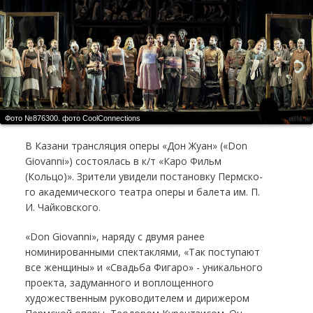
Фото №876300.
фото CoolСonnections
В Казани трансляция оперы «Дон Жуан» («Don
Giovanni») состоялась в к/т «Каро Фильм
(Кольцо)». Зрители увидели постановку Перм­ско­
го ака­де­ми­че­ско­го те­ат­ра опе­ры и ба­ле­та им. П.
И. Чай­ков­ско­го.
«Don Giovanni», наряду с двумя ранее
номинированными спектаклями, «Так поступают
все женщины» и «Свадьба Фигаро» - уникального
проекта, задуманного и воплощенного
художественным руководителем и дирижером