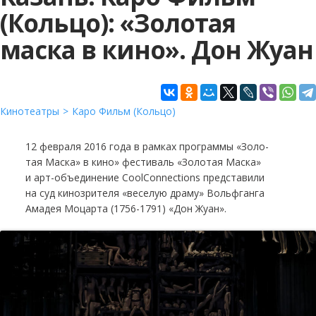
(Кольцо): «Золотая
маска в кино». Дон Жуан
Кинотеатры
Каро Фильм (Кольцо)
12 февраля 2016 года в рамках программы «Зо­ло­
тая Мас­ка» в кино» фестиваль «Золотая Маска»
и арт-объединение CoolСonnections представили
на суд кинозрителя «веселую драму» Вольфганга
Амадея Моцарта (1756-1791) «Дон Жуан».