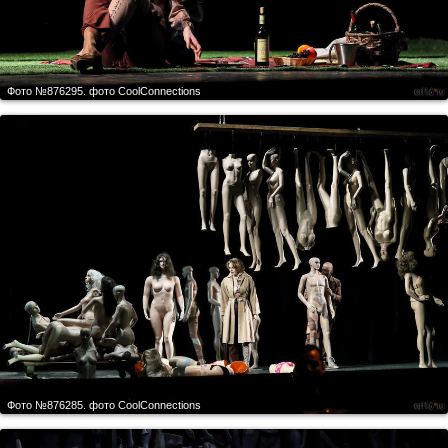
Фото №876295.
фото CoolСonnections
Фото №876285.
фото CoolСonnections