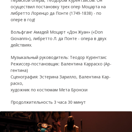
Пермской оперы, Теодором Курентзисом. Он
осуществил постановку трех опер Моцарта на
либретто Лоренцо да Понте (1749-1838) - по
опере в год!
Вольф­ганг Ама­дей Мо­царт «Дон Жуан» («Don
Giovanni»), либ­рет­то Л. да Пон­те - опе­ра в двух
дей­стви­ях.
Му­зы­каль­ный ру­ко­во­ди­тель: Тео­дор Ку­рент­зис
Ре­жис­сер-по­ста­нов­щик: Ва­лен­ти­на Кар­рас­ко (Ар­
ген­ти­на)
Сце­но­гра­фия: Эс­те­ри­на ­За­рил­ло, Ва­лен­ти­на Кар­
рас­ко,
ху­дож­ник по ко­стю­мам Мета Брон­ски
Про­дол­жи­тель­ность 3 часа 30 ми­нут