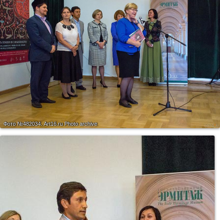
Фото №482034.
Art16.ru Photo archive