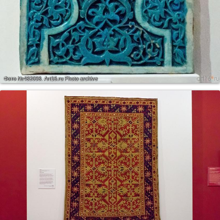
Фото №482098.
Art16.ru Photo archive