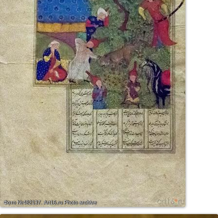
Фото №482137.
Art16.ru Photo archive