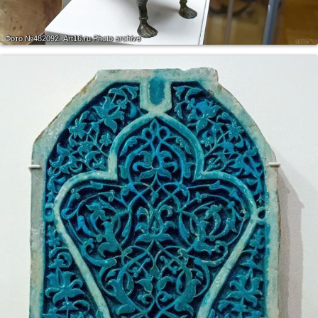
Фото №482092.
Art16.ru Photo archive