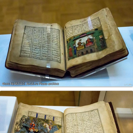
Фото №482110.
Art16.ru Photo archive