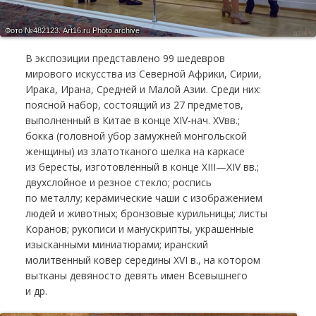
Фото №482123.
Art16.ru Photo archive
В экспозиции представлено 99 шедевров
мирового искусства из Северной Африки, Сирии,
Ирака, Ирана, Средней и Малой Азии. Среди них:
поясной набор, состоящий из 27 предметов,
выполненный в Китае в конце ХIV-нач. XVвв.;
бокка (головной убор замужней монгольской
женщины) из златотканого шелка на каркасе
из бересты, изготовленный в конце XIII—XIV вв.;
двухслойное и резное стекло; роспись
по металлу; керамические чаши с изображением
людей и животных; бронзовые курильницы; листы
Коранов; рукописи и манускрипты, украшенные
изысканными миниатюрами; иранский
молитвенный ковер середины XVI в., на котором
вытканы девяносто девять имен Всевышнего
и др.