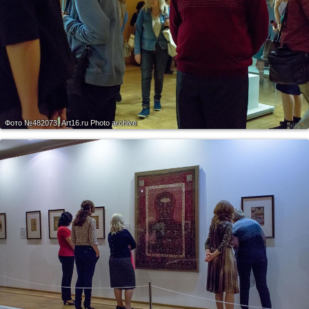
Фото №482073.
Art16.ru Photo archive