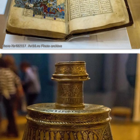
Фото №482117.
Art16.ru Photo archive