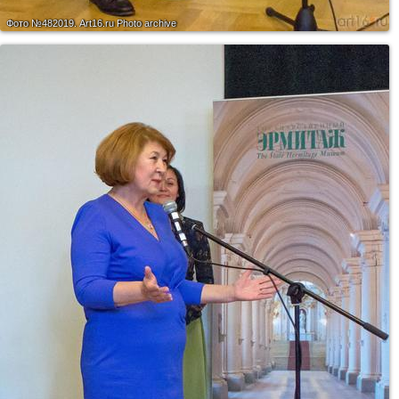
Фото №482019.
Art16.ru Photo archive