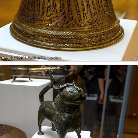
Фото №482104.
Art16.ru Photo archive