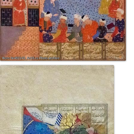
Фото №482143.
Art16.ru Photo archive