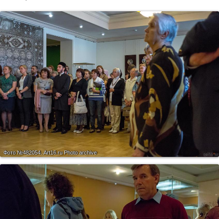
Фото №482054.
Art16.ru Photo archive