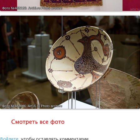
Фото №482129.
Art16.ru Photo archive
Фото №482086.
Art16.ru Photo archive
Войдите
, чтобы оставлять комментарии