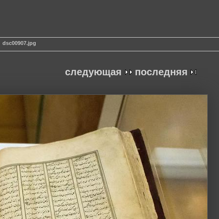
dsc00907.jpg
следующая
последняя