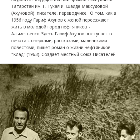
Татарстан им. Г. Тукая и Шаиде Максудовой
(Ахуновой), писателе, переводчике. О том, как в
1956 году Гариф Ахунов с женой переезжают
жить в молодой город нефтяников -
Альметьевск. Здесь Гариф Ахунов выступает в
печати с очерками, рассказами, маленькими
повестями, пишет роман о жизни нефтяников
"Клад" (1963). Создает местный Союз Писателей.