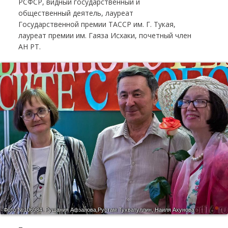
РСФСР, видный государственный и
общественный деятель, лауреат
Государственной премии ТАССР им. Г. Тукая,
лауреат премии им. Гаяза Исхаки, почетный член
АН РТ.
Фото №106984.
Рушания Афзалова,Рустам Тухватуллин, Наиля Ахунова