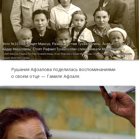
Фото №107056.
Сидят:Мансур, Разина, Рустам Тухватуллины, Асия, Роза апа и
Айдар Минуллины. Стоят Рафаил Тухватуллин слева, Мивали Минуллин
Сидят Мансур, Разина, Рустам Тухватуллины, Асия, Роза апа и Айдар Минуллины. Стоят Рафаил Тухватуллин слева,
Мивали Минуллин справа.
Рушания Афзалова поделилась воспоминаниями
о своем отце — Гамиле Афзале.