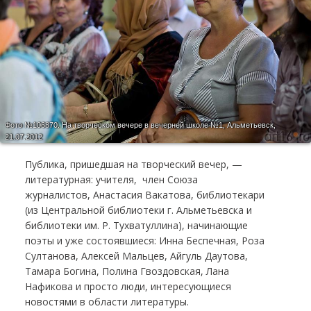
Фото №106870.
На творческом вечере в вечерней школе №1, Альметьевск,
21.07.2012
Публика, пришедшая на творческий вечер, —
литературная: учителя, член Союза
журналистов, Анастасия Вакатова, библиотекари
(из Центральной библиотеки г. Альметьевска и
библиотеки им. Р. Тухватуллина), начинающие
поэты и уже состоявшиеся: Инна Беспечная, Роза
Султанова, Алексей Мальцев, Айгуль Даутова,
Тамара Богина, Полина Гвоздовская, Лана
Нафикова и просто люди, интересующиеся
новостями в области литературы.