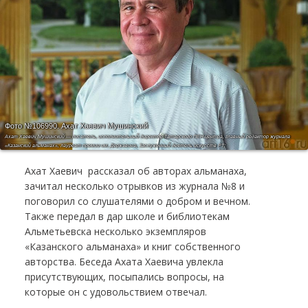
Фото №106990.
Ахат Хаевич Мушинский
Ахат Хаевич Мушинский — писатель, исполнительный директор Татарского ПЕН-центра, главный редактор журнала
«Казанский альманах», лауреат премии им. Державина, Заслуженный деятель искусств РТ;
Ахат Хаевич рассказал об авторах альманаха,
зачитал несколько отрывков из журнала №8 и
поговорил со слушателями о добром и вечном.
Также передал в дар школе и библиотекам
Альметьевска несколько экземпляров
«Казанского альманаха» и книг собственного
авторства. Беседа Ахата Хаевича увлекла
присутствующих, посыпались вопросы, на
которые он с удовольствием отвечал.