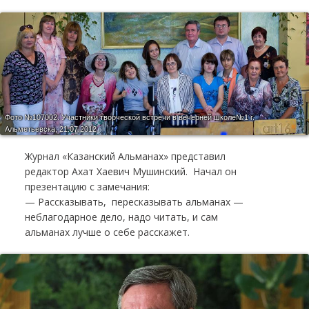
Фото №107002.
Участники творческой встречи в вечерней школе№1 г.
Альметьевска, 21.07.2012
Журнал «Казанский Альманах» представил
редактор Ахат Хаевич Мушинский. Начал он
презентацию с замечания:
— Рассказывать, пересказывать альманах —
неблагодарное дело, надо читать, и сам
альманах лучше о себе расскажет.