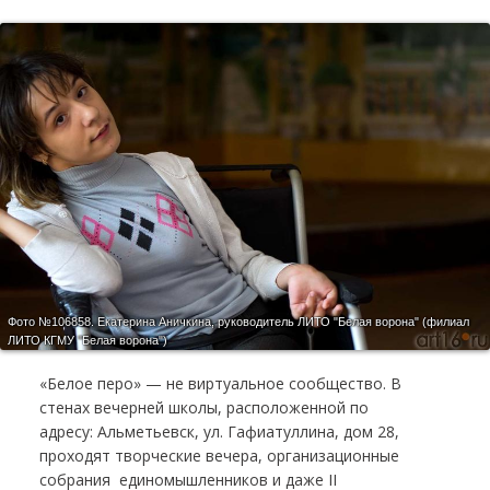
Фото №106858.
Екатерина Аничкина, руководитель ЛИТО "Белая ворона" (филиал
ЛИТО КГМУ "Белая ворона")
«Белое перо» — не виртуальное сообщество. В
стенах вечерней школы, расположенной по
адресу: Альметьевск, ул. Гафиатуллина, дом 28,
проходят творческие вечера, организационные
собрания единомышленников и даже II