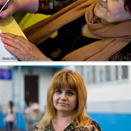
Фото №107038.
Роза Султанова