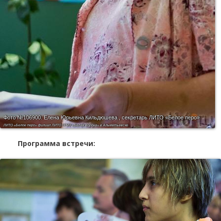
Фото №106900.
Елена Юрьевна Кильдюшева , секретарь ЛИТО «Белое перо»
ЛИТО «Белое перо» филиал ЛИТО ГГМУ «Белая ворона» в Альметьевске
Программа встречи: