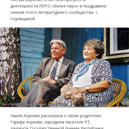
деятельности ЛИТО «Белое перо» и поздравила
членов этого литературного сообщества с
годовщиной.
Фото №59885.
Гариф Ахунов с женой в саду
Наиля Ахунова рассказала о своих родителях:
Гарифе Ахунове, народном писателе РT,
лауреате Государственной премии Республики