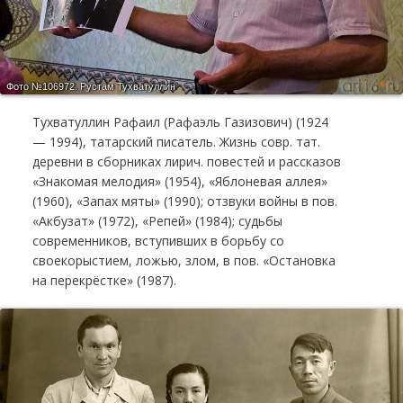
Фото №106972.
Рустам Тухватуллин
Тухватуллин Рафаил (Рафаэль Газизович) (1924
— 1994), татарский писатель. Жизнь совр. тат.
деревни в сборниках лирич. повестей и рассказов
«Знакомая мелодия» (1954), «Яблоневая аллея»
(1960), «Запах мяты» (1990); отзвуки войны в пов.
«Акбузат» (1972), «Репей» (1984); судьбы
современников, вступивших в борьбу со
своекорыстием, ложью, злом, в пов. «Остановка
на перекрёстке» (1987).