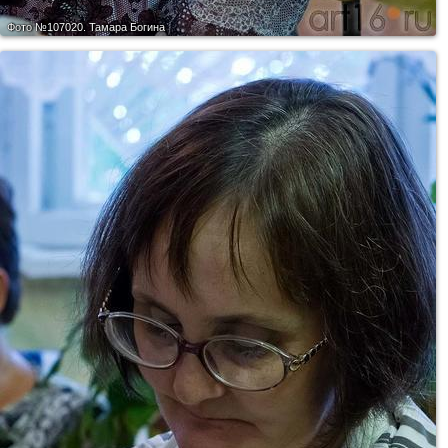
Фото №107020.
Тамара Богина