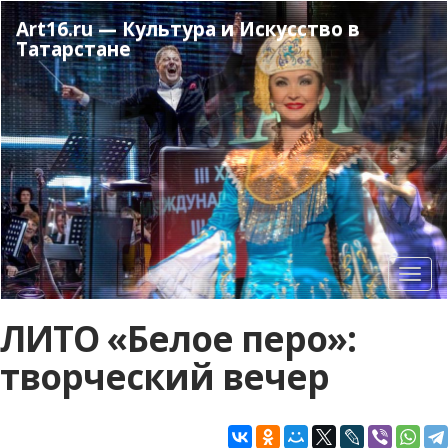
Перейти
Art16.ru — Культура и Искусство в
к
Татарстане
основному
содержанию
Toggl
navig
ЛИТО «Белое перо»:
творческий вечер