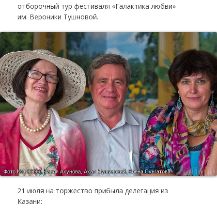
отборочный тур фестиваля «Галактика любви»
им. Вероники Тушновой.
Фото №106996.
Наиля Ахунова, Ахат Мушинский, Елена Сунгатова
21 июля на торжество прибыла делегация из
Казани: