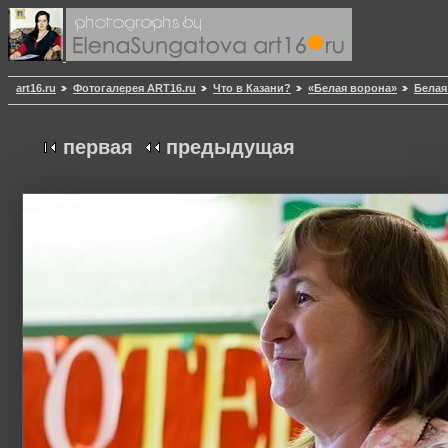
art16.ru
Фотогалерея ART16.ru
Что в Казани?
«Белая ворона»
Белая
первая
предыдущая