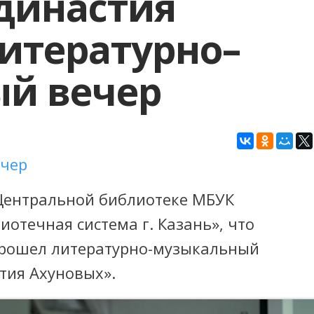
династия
итературно–
й вечер
ечер
 Центральной библиотеке МБУК
отечная система г. Казань», что
прошел литературно-музыкальный
тия Ахуновых».