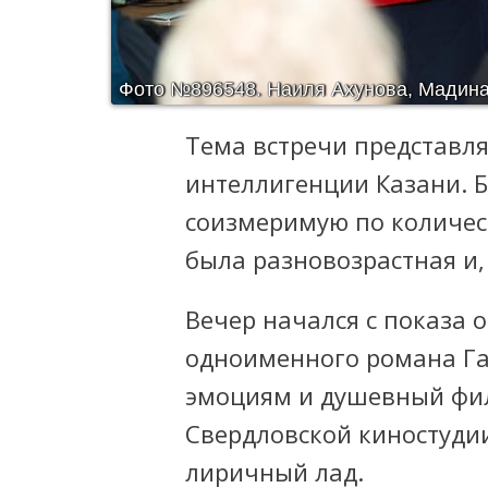
Фото №896548.
Наиля Ахунова, Мадин
Тема встречи представля
интеллигенции Казани. 
соизмеримую по количест
была разновозрастная и
Вечер начался с показа 
одноименного романа Га
эмоциям и душевный филь
Свердловской киностудии
лиричный лад.