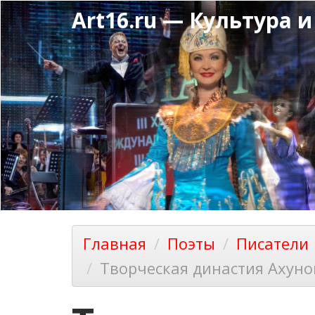
Перейти
Art16.ru — Культура и
к
основному
содержанию
Главная
Поэты
Писатели
Творческая династия Ахун