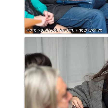
Фото №896528.
Art16.ru Photo archive