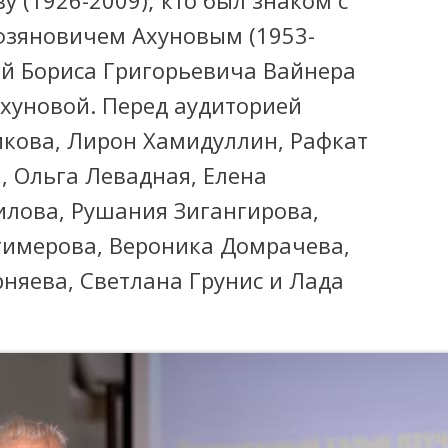
зяновичем Ахуновым (1953-
ьей Бориса Григорьевича Вайнера
хуновой. Перед аудиторией
кова, Лирон Хамидуллин, Рафкат
, Ольга Левадная, Елена
илова, Рушания Зигангирова,
тимерова, Вероника Домрачева,
няева, Светлана Грунис и Лада