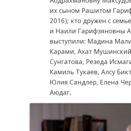
их сыном Рашитом Гариф
2016); кто дружен с сем
и Наили Гарифзяновны А
выступили: Мадина Мали
Карами, Ахат Мушинский
Сунгатова, Резеда Исмаг
Камиль Тукаев, Алсу Бик
Юлия Сандлер, Елена Чер
Аюдаг.