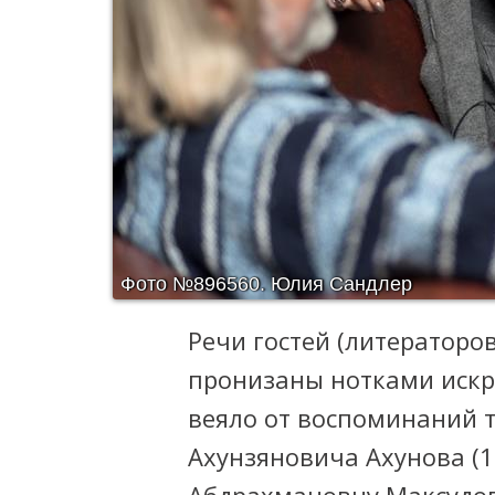
Фото №896560.
Юлия Сандлер
Речи гостей (литераторо
пронизаны нотками искр
веяло от воспоминаний т
Ахунзяновича Ахунова (1
Абдрахмановну Максудову