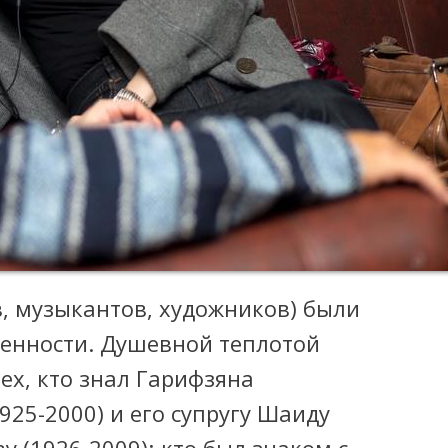
в, музыкантов, художников) были
енности. Душевной теплотой
ех, кто знал Гарифзяна
925-2000) и его супругу Шаиду
 (1926-2009); кто был знаком с