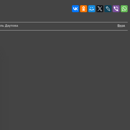
Вход
уль Даутова