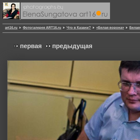
art16.ru
Фотогалерея ART16.ru
Что в Казани?
«Белая ворона»
Белая
первая
предыдущая