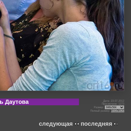
ь Даутова
Дата: 23.07.2012
Просмотров: 1273
Размер:
Полный размер:
1600x1064
следующая
последняя