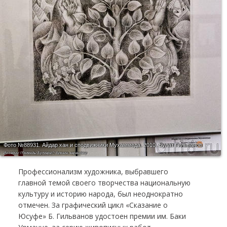
Фото №88931.
Айдар хан и сподвижники Мухаммеда. 2010. Булат Гильванов
Из серии \"Легенды Булгара\"; бумага, карандаш
Профессионализм художника, выбравшего
главной темой своего творчества национальную
культуру и историю народа, был неоднократно
отмечен. За графический цикл «Сказание о
Юсуфе» Б. Гильванов удостоен премии им. Баки