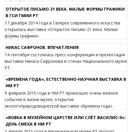
ОТ­КРЫ­ТОЕ ПИСЬ­МО 21 ВЕКА. МА­ЛЫЕ ФОР­МЫ ГРА­ФИ­КИ
В ГСИ ГМИИ РТ
17 декабря 2014 года в Галерее современного искусства
открылась выставка «От­кры­тое пись­мо 21 века. Ма­лые
фор­мы гра­фи­ки».
НИКАС САФРОНОВ. ВПЕЧАТЛЕНИЯ
14 сентября состоялась пресс-конференция и презентация
выставки Никаса Сафронова в стенах Национального музея
РТ.
«ВРЕМЕНА ГОДА», ЕСТЕСТВЕННО-НАУЧНАЯ ВЫСТАВКА В
НМ РТ
9 февраля 2010 года в НМ РТ произошло очень важное
событие в жизни музея, открытие
экологоприродоведческой выставки «Времена года».
«ВОВКА В МУЗЕЙНОМ ЦАРСТВЕ ИЛИ СЛЁТ ВАСИЛИС-II»:
ДЕНЬ СМЕХА В НМ РТ
1 апреля 2011 года в Национальном музее РТ прошло