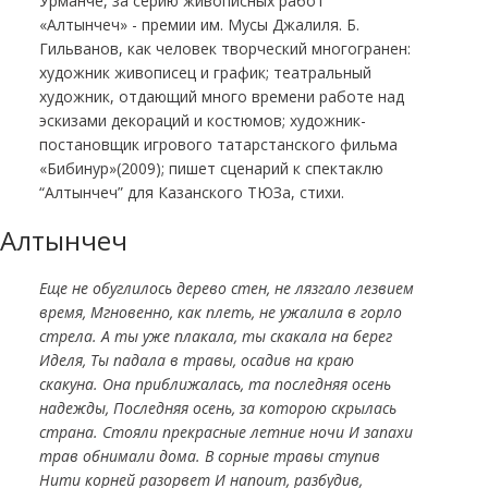
Урманче, за серию живописных работ
«Алтынчеч» - премии им. Мусы Джалиля. Б.
Гильванов, как человек творческий многогранен:
художник живописец и график; театральный
художник, отдающий много времени работе над
эскизами декораций и костюмов; художник-
постановщик игрового татарстанского фильма
«Бибинур»(2009); пишет сценарий к спектаклю
“Алтынчеч” для Казанского ТЮЗа, стихи.
Алтынчеч
Еще не обуглилось дерево стен, не лязгало лезвием
время, Мгновенно, как плеть, не ужалила в горло
стрела. А ты уже плакала, ты скакала на берег
Иделя, Ты падала в травы, осадив на краю
скакуна. Она приближалась, та последняя осень
надежды, Последняя осень, за которою скрылась
страна. Стояли прекрасные летние ночи И запахи
трав обнимали дома. В сорные травы ступив
Нити корней разорвет И напоит, разбудив,