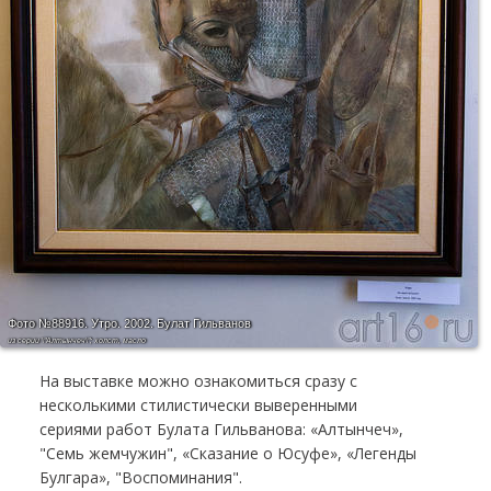
Фото №88916.
Утро. 2002. Булат Гильванов
из серии \"Алтынчеч\"; холст, масло
На выставке можно ознакомиться сразу с
несколькими стилистически выверенными
сериями работ Булата Гильванова: «Алтынчеч»,
"Семь жемчужин", «Сказание о Юсуфе», «Легенды
Булгара», "Воспоминания".