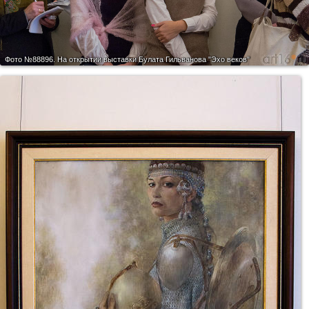
Фото №88896.
На открытии выставки Булата Гильванова "Эхо веков"