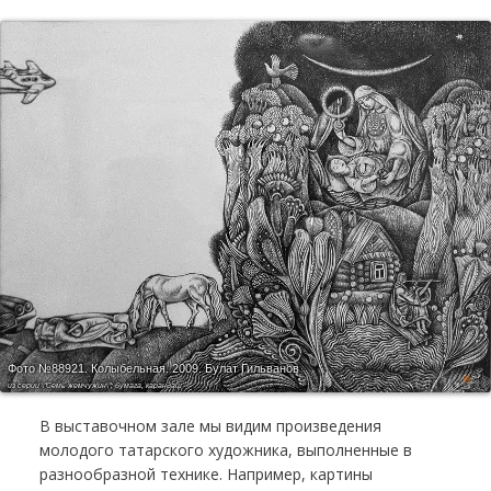
Фото №88921.
Колыбельная. 2009. Булат Гильванов
из серии \"Семь жемчужин\"; бумага, карандаш
В выставочном зале мы видим произведения
молодого татарского художника, выполненные в
разнообразной технике. Например, картины