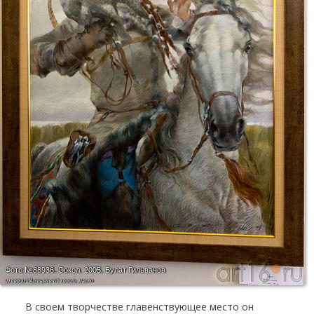
Фото №88936.
Сокол. 2005. Булат Гильванов
из серии \"Алтынчеч\"; холст, масло
В своем творчестве главенствующее место он