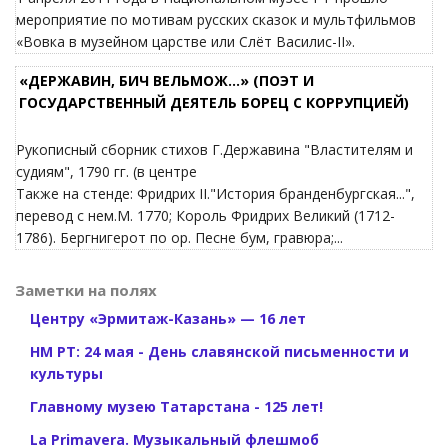
мероприятие по мотивам русских сказок и мультфильмов
«Вовка в музейном царстве или Слёт Василис-II».
«ДЕРЖАВИН, БИЧ ВЕЛЬМОЖ…» (ПОЭТ И
ГОСУДАРСТВЕННЫЙ ДЕЯТЕЛЬ БОРЕЦ С КОРРУПЦИЕЙ)
Рукописный сборник стихов Г.Державина "Властителям и
судиям", 1790 гг. (в центре
Также на стенде: Фридрих II."История бранденбургская...",
перевод с нем.М. 1770; Король Фридрих Великий (1712-
1786). Бергнигерот по ор. Песне бум, гравюра;...
Заметки на полях
Центру «Эрмитаж-Казань» — 16 лет
НМ РТ: 24 мая - День славянской письменности и
культуры
Главному музею Татарстана - 125 лет!
La Primavera. Музыкальный флешмоб