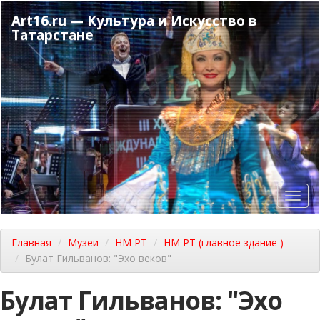
Перейти
Art16.ru — Культура и Искусство в
к
Татарстане
основному
содержанию
Toggl
navig
Главная
Музеи
НМ РТ
НМ РТ (главное здание )
Булат Гильванов: "Эхо веков"
Булат Гильванов: "Эхо