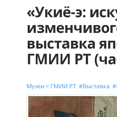
«Укиё-э: иск
изменчивог
выставка яп
ГМИИ РТ (час
Музеи
ГМИИ РТ
Выставка