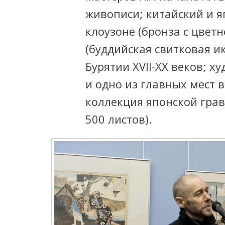
живописи; китайский и яп
клоузоне (бронза с цветн
(буддийская свитковая и
Бурятии XVII-XX веков; х
и одно из главных мест 
коллекция японской гравю
500 листов).