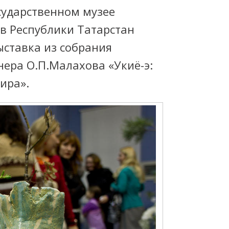
осударственном музее
в Республики Татарстан
ыставка из собрания
ера О.П.Малахова «Укиё-э:
ира».