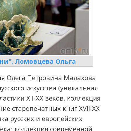
ни". Ломовцева Ольга
еля Олега Петровича Малахова
усского искусства (уникальная
астики XII-XX веков, коллекция
ание старопечатных книг XVII-XX
ика русских и европейских
века; коллекция современной