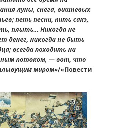
ания луны, снега, вишневых
ев; петь песни, пить сакэ,
ыть, плыть… Никогда не
ет денег, никогда не быть
ца; всегда походить на
чным потоком, — вот, что
 плывущим миром»
/«Повести