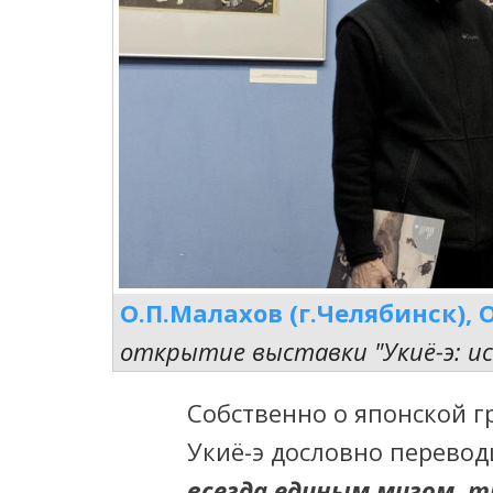
О.П.Малахов (г.Челябинск), 
открытие выставки "Укиё-э: ис
Собственно о японской г
Укиё-э дословно перево
всегда единым мигом, т