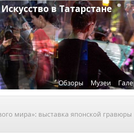
 Искусство в Татарстане
Обзоры
Музеи
Гале
ивого мира»: выставка японской гравюры