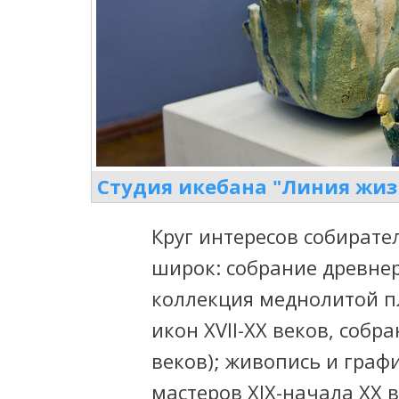
Студия икебана "Линия жиз
Круг интересов собират
широк: собрание древнер
коллекция меднолитой пл
икон XVII-XX веков, собр
веков); живопись и граф
мастеров XlX-начала XX 