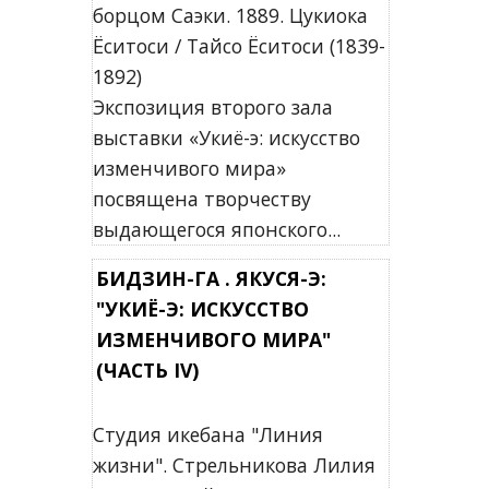
борцом Саэки. 1889. Цукиока
Ёситоси / Тайсо Ёситоси (1839-
1892)
Экспозиция второго зала
выставки «Укиё-э: искусство
изменчивого мира»
посвящена творчеству
выдающегося японского...
БИДЗИН-ГА . ЯКУСЯ-Э:
"УКИЁ-Э: ИСКУССТВО
ИЗМЕНЧИВОГО МИРА"
(ЧАСТЬ IV)
Студия икебана "Линия
жизни". Стрельникова Лилия