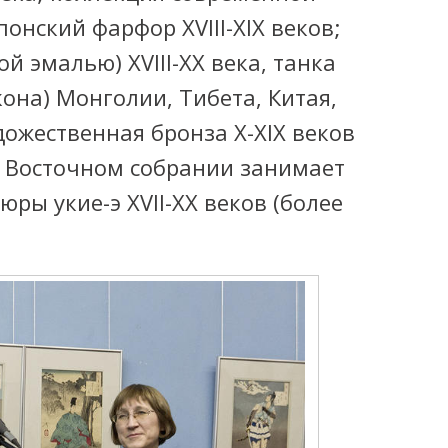
онский фарфор XVIII-XIX веков;
ой эмалью) XVIII-ХХ века, танка
кона) Монголии, Тибета, Китая,
удожественная бронза X-XIX веков
в Восточном собрании занимает
ры укие-э XVII-XX веков (более