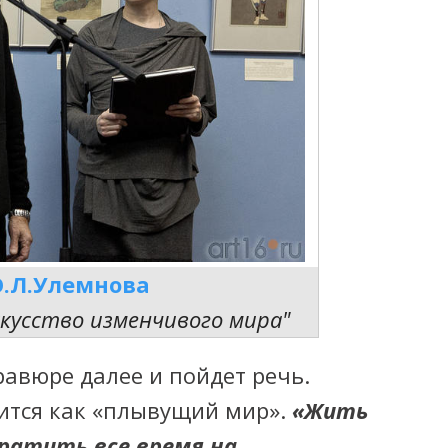
О.Л.Улемнова
кусство изменчивого мира"
равюре далее и пойдет речь.
дится как «плывущий мир».
«Жить
ратить все время на