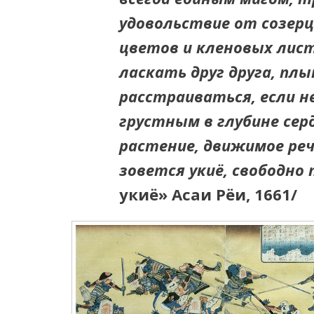
удовольствие от созерц
цветов и кленовых листь
ласкать друг друга, пл
расстраиваться, если н
грустным в глубине серд
растение, движимое ре
зовется укиё, свободно
укиё» Асаи Рёи, 1661/