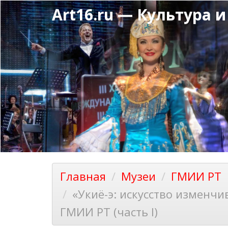
Перейти
Art16.ru — Культура и
к
основному
содержанию
Главная
Музеи
ГМИИ РТ
«Укиё-э: искусство изменч
ГМИИ РТ (часть I)