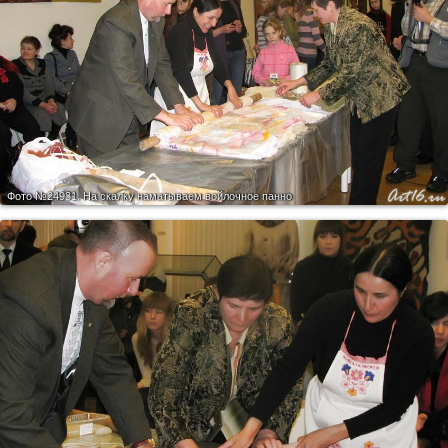
Фото №24931.
На скалку наматываем войлочное панно