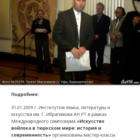
Фото №25378.
Талгат Масалимов (г. Уфа, Башкортостан)
Подробнее:
31.01.2009 г. Институтом языка, литературы и
искусства им. Г. Ибрагимова АН РТ в рамках
Международного симпозиума
«Искусство
войлока в тюркском мире: история и
современность»
организованы мастер-классы