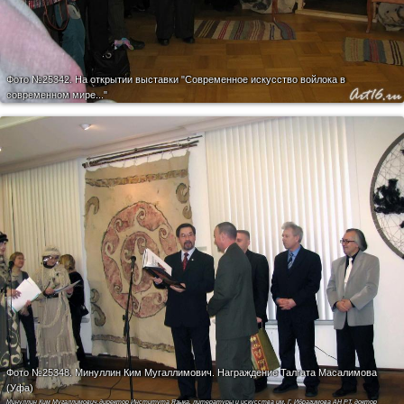
Фото №25342.
На открытии выставки "Современное искусство войлока в
современном мире..."
Фото №25348.
Минуллин Ким Мугаллимович. Награждение Талгата Масалимова
(Уфа)
Минуллин Ким Мугаллимович,директор Института Языка, литературы и искусства им. Г. Ибрагимова АН РТ, доктор