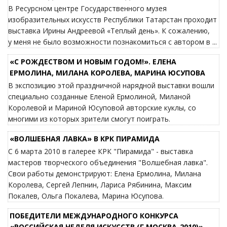
В Ресурсном центре Государственного музея
изобразительных искусств Республики Татарстан проходит
выставка Ирины Андреевой «Теплый день». К сожалению,
у меня не было возможности познакомиться с автором в ...
«С РОЖДЕСТВОМ И НОВЫМ ГОДОМ!». ЕЛЕНА
ЕРМОЛИНА, МИЛАНА КОРОЛЕВА, МАРИНА ЮСУПОВА
В экспозицию этой праздничной нарядной выставки вошли
специально созданные Еленой Ермолиной, Миланой
Королевой и Мариной Юсуповой авторские куклы, со
многими из которых зрители смогут поиграть.
«ВОЛШЕБНАЯ ЛАВКА» В КРК ПИРАМИДА
С 6 марта 2010 в галерее КРК "Пирамида" - выставка
мастеров творческого объединения "Волшебная лавка".
Свои работы демонстрируют: Елена Ермолина, Милана
Королева, Сергей Лепнин, Лариса Рябинина, Максим
Покалев, Ольга Покалева, Марина Юсупова.
ПОБЕДИТЕЛИ МЕЖДУНАРОДНОГО КОНКУРСА
«РОССИЙСКАЯ НЕДЕЛЯ ИСКУССТВ (Г.МОСКВА-2010)»