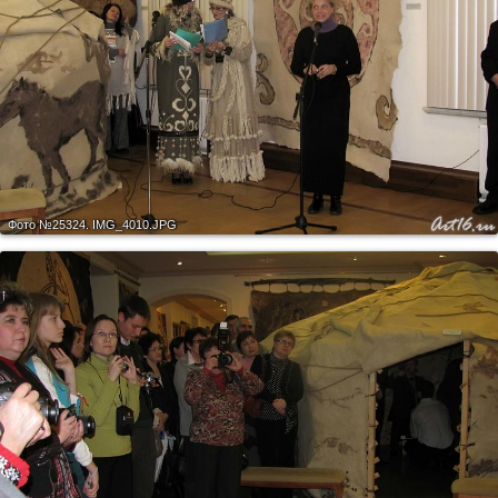
Фото №25324.
IMG_4010.JPG