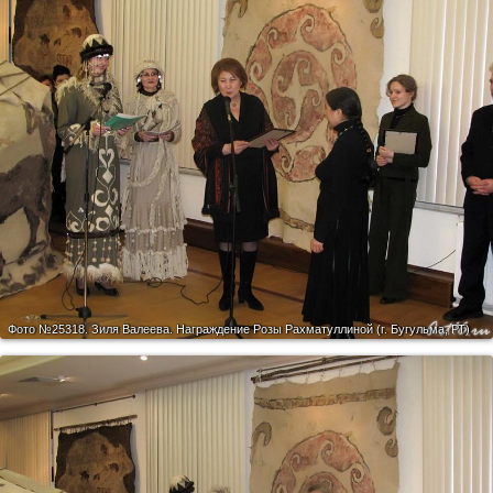
Фото №25318.
Зиля Валеева. Награждение Розы Рахматуллиной (г. Бугульма, РТ)