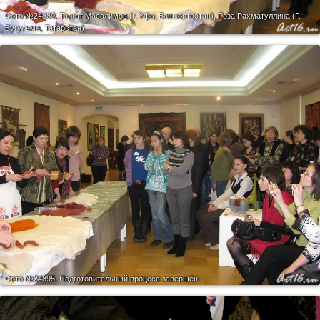
Фото №24889.
Талгат Масалимов (г. Уфа, Башкортостан), Роза Рахматуллина (Г.
Бугульма, Татарстан)
Фото №24895.
Подготовительный процесс завершён