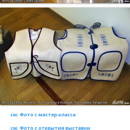
Фото №24949.
Снова катаем
Фото №24955.
Жилеты. Изготовлены в Кукморе, Республика Татарстан
см. Фото с мастер-класса
см. Фото с открытия выставки