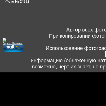
Фото № 24882
Автор всех фото
При копировании фотог
Использование фотограф
информацию (обнаженную нату
возможно, черт их знает, не 