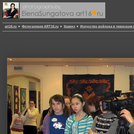
art16.ru
Фотогалерея ART16.ru
Хазинэ
Искусство войлока в тюркском 