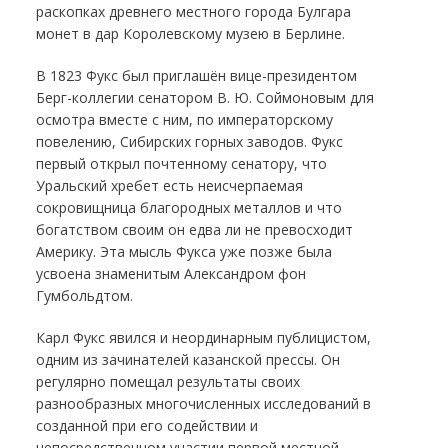
раскопках древнего местного города Булгара
монет в дар Королевскому музею в Берлине.
В 1823 Фукс был приглашён вице-президентом
Берг-коллегии сенатором В. Ю. Соймоновым для
осмотра вместе с ним, по императорскому
повелению, Сибирских горных заводов. Фукс
первый открыл почтенному сенатору, что
Уральский хребет есть неисчерпаемая
сокровищница благородных металлов и что
богатством своим он едва ли не превосходит
Америку. Эта мысль Фукса уже позже была
усвоена знаменитым Александром фон
Гумбольдтом.
Карл Фукс явился и неординарным публицистом,
одним из зачинателей казанской прессы. Он
регулярно помещал результаты своих
разнообразных многочисленных исследований в
созданной при его содействии и
непосредственном участии первой местной