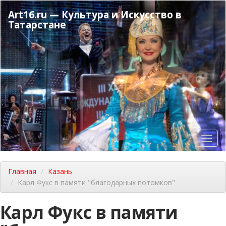
Перейти
Art16.ru — Культура и Искусство в
к
Татарстане
основному
содержанию
Toggl
navig
Главная
Казань
Карл Фукс в памяти "благодарных потомков"
Карл Фукс в памяти