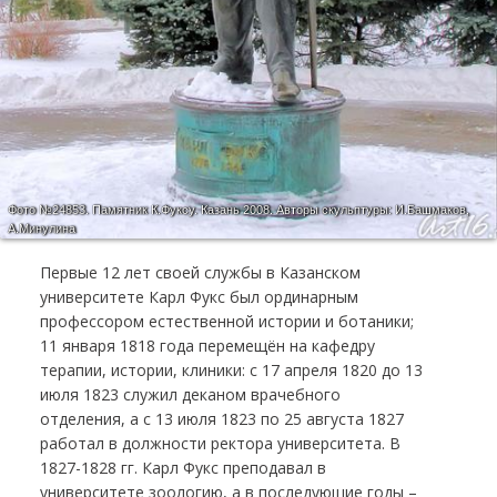
Фото №24853.
Памятник К.Фуксу. Казань 2008. Авторы скульптуры: И.Башмаков,
А.Минулина
Первые 12 лет своей службы в Казанском
университете Карл Фукс был ординарным
профессором естественной истории и ботаники;
11 января 1818 года перемещён на кафедру
терапии, истории, клиники: с 17 апреля 1820 до 13
июля 1823 служил деканом врачебного
отделения, а с 13 июля 1823 по 25 августа 1827
работал в должности ректора университета. В
1827-1828 гг. Карл Фукс преподавал в
университете зоологию, а в последующие годы –