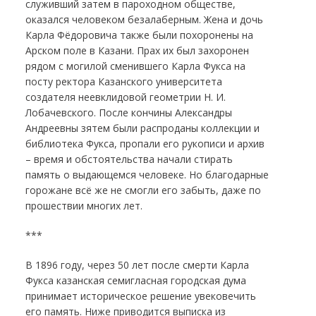
служивший затем в пароходном обществе,
оказался человеком безалаберным. Жена и дочь
Карла Фёдоровича также были похоронены на
Арском поле в Казани. Прах их был захоронен
рядом с могилой сменившего Карла Фукса на
посту ректора Казанского университета
создателя неевклидовой геометрии Н. И.
Лобачевского. После кончины Александры
Андреевны зятем были распроданы коллекции и
библиотека Фукса, пропали его рукописи и архив
– время и обстоятельства начали стирать
память о выдающемся человеке. Но благодарные
горожане всё же не смогли его забыть, даже по
прошествии многих лет.
***
В 1896 году, через 50 лет после смерти Карла
Фукса казанская семигласная городская дума
принимает историческое решение увековечить
его память. Ниже приводится выписка из