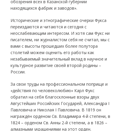
обозрения всех в Казанской губернии
находящихся фабрик и заводов».
Исторические и этнографические очерки Фукса
переиздаются и читаются и сегодня с
неослабевающим интересом. И хотя сам Фукс ни
писателем, ни журналистом себя не считал, мы с
вами с высоты прошедших более полутора
столетий можем оценить его работы как
незабываемый значительный вклад в научное и
культурное развитие своей второй родины –
России.
За свои труды на профессиональном поприще и
«действия по человеколюбию» Карл Фукс
обратил на себя благосклонные взоры двух
Августейших Российских Государей, Александра I
Павловича и Николая I Павловича. В 1819 он
награждён орденом Св. Владимира 4-й степени, в
1824 – орденом Св. Анны 2-й степени, а в 1826 –
алмазными украшениями на этот орден.