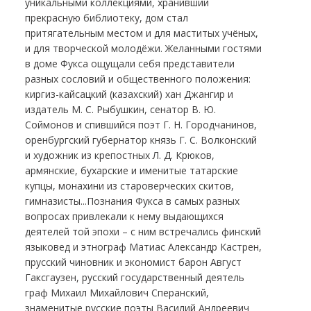
уникальными коллекциями, хранивший
прекрасную библиотеку, дом стал
притягательным местом и для маститых учёных,
и для творческой молодёжи. Желанными гостями
в доме Фукса ощущали себя представители
разных сословий и общественного положения:
киргиз-кайсацкий (казахский) хан Джангир и
издатель М. С. Рыбушкин, сенатор В. Ю.
Соймонов и спившийся поэт Г. Н. Городчанинов,
оренбургский губернатор князь Г. С. Волконский
и художник из крепостных Л. Д. Крюков,
армянские, бухарские и именитые татарские
купцы, монахини из староверческих скитов,
гимназисты...Познания Фукса в самых разных
вопросах привлекали к нему выдающихся
деятелей той эпохи – с ним встречались финский
языковед и этнограф Матиас Александр Кастрен,
прусский чиновник и экономист барон Август
Гаксгаузен, русский государственный деятель
граф Михаил Михайлович Сперанский,
знаменитые русские поэты Василий Андреевич