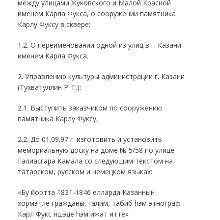
между улицами Жуковского и Малой Красной
именем Карла Фукса, о сооружении памятника
Карлу Фуксу в сквере;
1.2. О переименовании одной из улиц в г. Казани
именем Карла Фукса.
2. Управлению культуры администрации г. Казани
(Тухватуллин Р. Г.):
2.1. Выступить заказчиком по сооружению
памятника Карлу Фуксу;
2.2. До 01.09.97 г. изготовить и установить
мемориальную доску на доме № 5/58 по улице
Галиасгара Камала со следующим текстом на
татарском, русском и немецком языках:
«Бу йортта 1831-1846 елларда Казаннын
хормэтле гражданы, галим, табиб hэм этнограф
Карл Фукс яшэде hэм ижат итте»