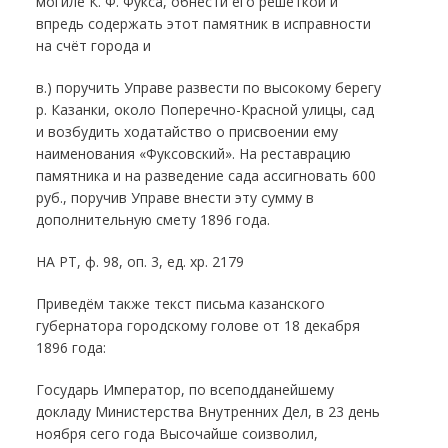
могиле К. Ф. Фукса, обнести его решёткой и
впредь содержать этот памятник в исправности
на счёт города и
в.) поручить Управе развести по высокому берегу
р. Казанки, около Поперечно-Красной улицы, сад
и возбудить ходатайство о присвоении ему
наименования «Фуксовский». На реставрацию
памятника и на разведение сада ассигновать 600
руб., поручив Управе внести эту сумму в
дополнительную смету 1896 года.
НА РТ, ф. 98, оп. 3, ед. хр. 2179
Приведём также текст письма казанского
губернатора городскому голове от 18 декабря
1896 года:
Государь Император, по всеподданейшему
докладу Министерства Внутренних Дел, в 23 день
ноября сего года Высочайше соизволил,