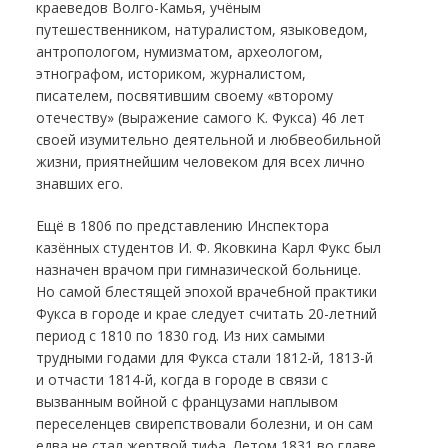
краеведов Волго-Камья, учёным
путешественником, натуралистом, языковедом,
антропологом, нумизматом, археологом,
этнографом, историком, журналистом,
писателем, посвятившим своему «второму
отечеству» (выражение самого К. Фукса) 46 лет
своей изумительно деятельной и любвеобильной
жизни, приятнейшим человеком для всех лично
знавших его.
Ещё в 1806 по представлению Инспектора
казённых студентов И. Ф. Яковкина Карл Фукс был
назначен врачом при гимназической больнице.
Но самой блестящей эпохой врачебной практики
Фукса в городе и крае следует считать 20-летний
период с 1810 по 1830 год. Из них самыми
трудными годами для Фукса стали 1812-й, 1813-й
и отчасти 1814-й, когда в городе в связи с
вызванным войной с французами наплывом
переселенцев свирепствовали болезни, и он сам
едва не стал жертвой тифа. Летом 1831 во главе