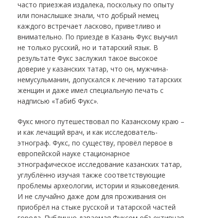
часто приезжая издалека, поскольку по опыту
или понаслышке знали, что добрый немец
каждого встречает ласково, приветливо и
внимательно. По приезде в Казань Фукс выучил
не только русский, но и татарский язык. В
результате Фукс заслужил такое высокое
доверие у казанских татар, что он, мужчина-
немусульманин, допускался к лечению татарских
женщин и даже имел специальную печать с
надписью «Табиб Фукс».
Фукс много путешествовал по Казанскому краю –
и как лечащий врач, и как исследователь-
этнограф. Фукс, по существу, провёл первое в
европейской науке стационарное
этнографическое исследование казанских татар,
углублённо изучая также соответствующие
проблемы археологии, истории и языковедения.
И не случайно даже дом для проживания он
приобрёл на стыке русской и татарской частей
города. Публично даваемая Фуксом объективная