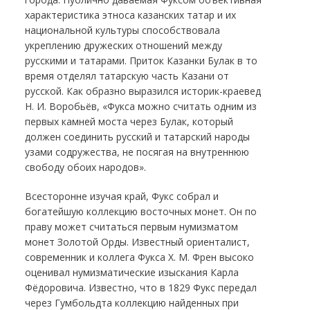
характеристика этноса казанских татар и их
национальной культуры способствовала
укреплению дружеских отношений между
русскими и татарами. Приток Казанки Булак в то
время отделял татарскую часть Казани от
русской. Как образно выразился историк-краевед
Н. И. Воробьёв, «Фукса можно считать одним из
первых камней моста через Булак, который
должен соединить русский и татарский народы
узами содружества, не посягая на внутреннюю
свободу обоих народов».
Всесторонне изучая край, Фукс собрал и
богатейшую коллекцию восточных монет. Он по
праву может считаться первым нумизматом
монет Золотой Орды. Известный ориенталист,
современник и коллега Фукса Х. М. Френ высоко
оценивал нумизматические изыскания Карла
Фёдоровича. Известно, что в 1829 Фукс передал
через Гумбольдта коллекцию найденных при