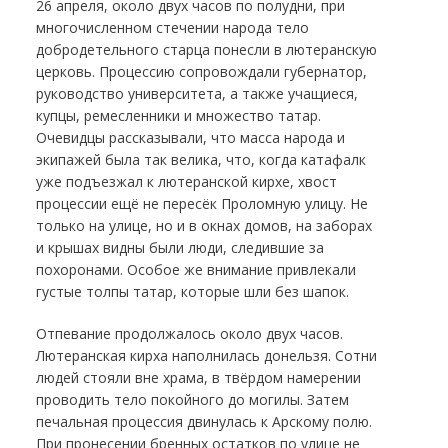
26 апреля, около двух часов по полудни, при
многочисленном стечении народа тело
добродетельного старца понесли в лютеранскую
церковь. Процессию сопровождали губернатор,
руководство университета, а также учащиеся,
купцы, ремесленники и множество татар.
Очевидцы рассказывали, что масса народа и
экипажей была так велика, что, когда катафалк
уже подъезжал к лютеранской кирхе, хвост
процессии ещё не пересёк Проломную улицу. Не
только на улице, но и в окнах домов, на заборах
и крышах видны были люди, следившие за
похоронами. Особое же внимание привлекали
густые толпы татар, которые шли без шапок.
Отпевание продолжалось около двух часов.
Лютеранская кирха наполнилась донельзя. Сотни
людей стояли вне храма, в твёрдом намерении
проводить тело покойного до могилы. Затем
печальная процессия двинулась к Арскому полю.
При пронесении бренных остатков по улице не