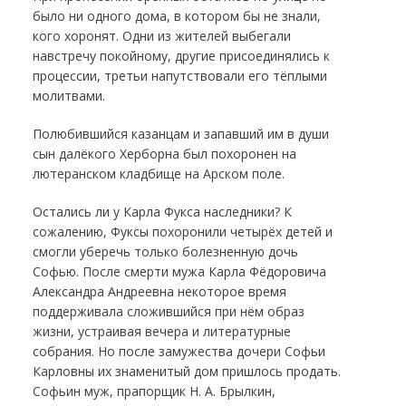
было ни одного дома, в котором бы не знали,
кого хоронят. Одни из жителей выбегали
навстречу покойному, другие присоединялись к
процессии, третьи напутствовали его тёплыми
молитвами.
Полюбившийся казанцам и запавший им в души
сын далёкого Херборна был похоронен на
лютеранском кладбище на Арском поле.
Остались ли у Карла Фукса наследники? К
сожалению, Фуксы похоронили четырёх детей и
смогли уберечь только болезненную дочь
Софью. После смерти мужа Карла Фёдоровича
Александра Андреевна некоторое время
поддерживала сложившийся при нём образ
жизни, устраивая вечера и литературные
собрания. Но после замужества дочери Софьи
Карловны их знаменитый дом пришлось продать.
Софьин муж, прапорщик Н. А. Брылкин,