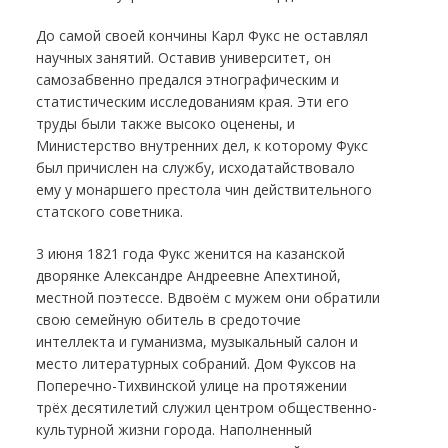
До самой своей кончины Карл Фукс не оставлял
научных занятий. Оставив университет, он
самозабвенно предался этнографическим и
статистическим исследованиям края. Эти его
труды были также высоко оценены, и
Министерство внутренних дел, к которому Фукс
был причислен на службу, исходатайствовало
ему у монаршего престола чин действительного
статского советника.
3 июня 1821 года Фукс женится на казанской
дворянке Александре Андреевне Апехтиной,
местной поэтессе. Вдвоём с мужем они обратили
свою семейную обитель в средоточие
интеллекта и гуманизма, музыкальный салон и
место литературных собраний. Дом Фуксов на
Поперечно-Тихвинской улице на протяжении
трёх десятилетий служил центром общественно-
культурной жизни города. Наполненный