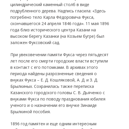
цилиндрический каменный столб в виде
подрубленного дерева. Надпись гласила: «Здесь
погребено тело Карла Фёдоровича Фукса,
скончавшегося 24 апреля 1846 года». 11 мая 1896
года близ исторического центра Казани на
высоком берегу Казанки (на Козьем бугре) был
заложен Фуксовский сад.
При увековечении памяти Фукса через пятьдесят
лет после его смерти городские власти вступили
в контакт с его потомками. В архивах этого
периода найдены разрозненные сведения о
внуках Фукса – Е. Д. Кошляковой, А. Д. и З. Д.
Брылкиных. Сохранилась также переписка
Казанского городского головы С. В. Дьяченко с
внуками Фукса по поводу празднования юбилея
ученого и о назначении его внучке Зинаиде
Брылкиной пособия.
1896 год памятен и еще одним интересным