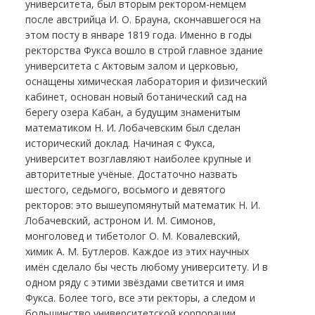
университета, был вторым ректором-немцем
после австрийца И. О. Брауна, скончавшегося на
этом посту в январе 1819 года. Именно в годы
ректорства Фукса вошло в строй главное здание
университета с Актовым залом и церковью,
оснащены химическая лаборатория и физический
кабинет, основан новый ботанический сад на
берегу озера Кабан, а будущим знаменитым
математиком Н. И. Лобачевским был сделан
исторический доклад. Начиная с Фукса,
университет возглавляют наиболее крупные и
авторитетные учёные. Достаточно назвать
шестого, седьмого, восьмого и девятого
ректоров: это вышеупомянутый математик Н. И.
Лобачевский, астроном И. М. Симонов,
монголовед и тибетолог О. М. Ковалевский,
химик А. М. Бутлеров. Каждое из этих научных
имён сделало бы честь любому университету. И в
одном ряду с этими звёздами светится и имя
Фукса. Более того, все эти ректоры, а следом и
большинство университетской корпорации,