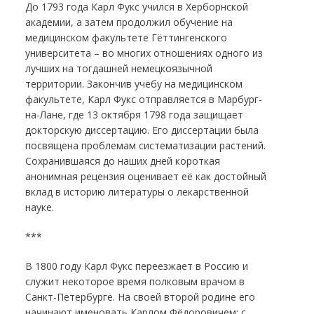
До 1793 года Карл Фукс учился в Херборнской
академии, а затем продолжил обучение на
медицинском факультете Гёттингенского
университета – во многих отношениях одного из
лучших на тогдашней немецкоязычной
территории. Закончив учёбу на медицинском
факультете, Карл Фукс отправляется в Марбург-
на-Лане, где 13 октября 1798 года защищает
докторскую диссертацию. Его диссертации была
посвящена проблемам систематизации растений.
Сохранившаяся до наших дней короткая
анонимная рецензия оценивает её как достойный
вклад в историю литературы о лекарственной
науке.
***
В 1800 году Карл Фукс переезжает в Россию и
служит некоторое время полковым врачом в
Санкт-Петербурге. На своей второй родине его
начинают именовать Карлом Фёдоровичем; с