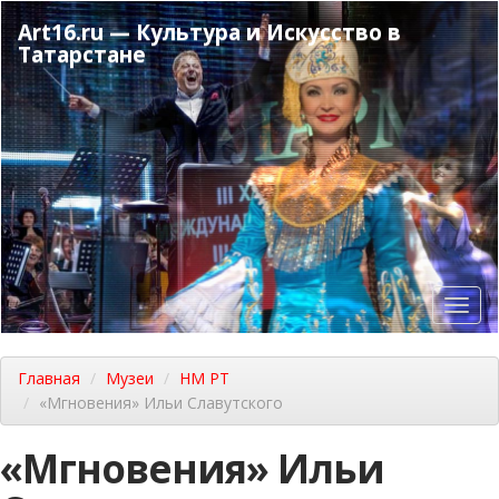
Перейти
Art16.ru — Культура и Искусство в
к
Татарстане
основному
содержанию
Toggl
navig
Главная
Музеи
НМ РТ
«Мгновения» Ильи Славутского
«Мгновения» Ильи