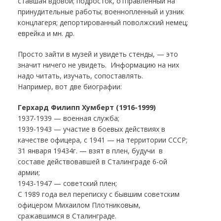
ставшая вдовой; подросток, отправленный на
принудительные работы; военнопленный и узник
концлагеря; депортированный поволжский немец;
еврейка и мн. др.
Просто зайти в музей и увидеть стенды, — это
значит ничего не увидеть. Информацию на них
надо читать, изучать, сопоставлять.
Например, вот две биографии:
Герхард Филипп Хумберт (1916-1999)
1937-1939 — военная служба;
1939-1943 — участие в боевых действиях в
качестве офицера, с 1941 — на территории СССР;
31 января 19434г. — взят в плен, будучи в
составе действовавшей в Сталинграде 6-ой
армии;
1943-1947 — советский плен;
С 1989 года вел переписку с бывшим советским
офицером Михаилом Плотниковым,
сражавшимся в Сталинграде.