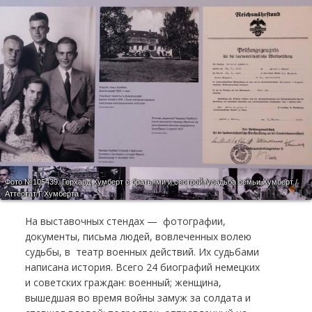
Фото №105439.
Герхард Хумберт с братьями и сестрой /усадьба семьи Хумберт /
Аттестат Г.Хумберта
На выставочных стендах — фотографии,
документы, письма людей, вовлеченных волею
судьбы, в театр военных действий. Их судьбами
написана история. Всего 24 биографий немецких
и советских граждан: военный; женщина,
вышедшая во время войны замуж за солдата и