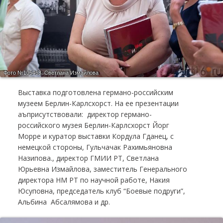
Фото №105463.
Светлана Измайлова
Выставка подготовлена германо-российским
музеем Берлин-Карлсхорст. На ее презентации
аъприсутствовали: директор германо-
российского музея Берлин-Карлсхорст Йорг
Морре и куратор выставки Кордула Гданец, с
немецкой стороны, Гульчачак Рахимьяновна
Назипова., директор ГМИИ РТ, Светлана
Юрьевна Измайлова, заместитель Генерального
директора НМ РТ по научной работе, Накия
Юсуповна, председатель клуб “Боевые подруги”,
Альбина Абсалямова и др.