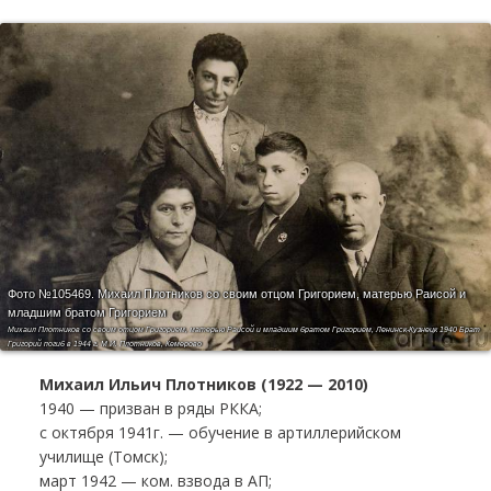
Фото №105469.
Михаил Плотников со своим отцом Григорием, матерью Раисой и
младшим братом Григорием
Михаил Плотников со своим отцом Григорием, матерью Раисой и младшим братом Григорием, Ленинск-Кузнецк 1940 Брат
Григорий погиб в 1944 г. М И. Плотников, Кемерово
Михаил Ильич Плотников (1922 — 2010)
1940 — призван в ряды РККА;
с октября 1941г. — обучение в артиллерийском
училище (Томск);
март 1942 — ком. взвода в АП;