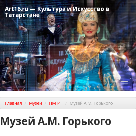
Перейти
Art16.ru — Культура и Искусство в
к
Татарстане
основному
содержанию
Toggl
navig
Главная
Музеи
НМ РТ
Музей А.М. Горького
Музей А.М. Горького