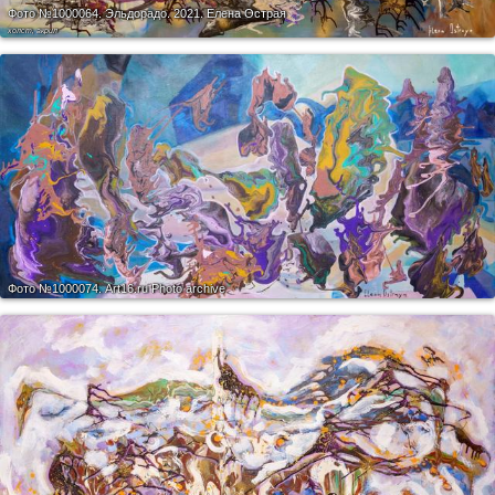
Фото №1000064.
Эльдорадо. 2021. Елена Острая
холст, акрил
Фото №1000074.
Art16.ru Photo archive