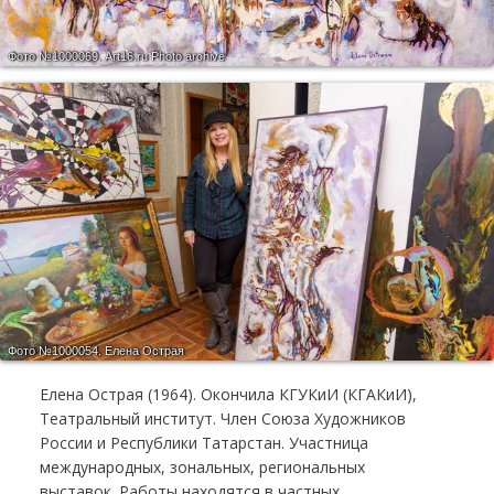
Фото №1000069.
Art16.ru Photo archive
Фото №1000054.
Елена Острая
Елена Острая (1964). Окончила КГУКиИ (КГАКиИ),
Театральный институт. Член Союза Художников
России и Республики Татарстан. Участница
международных, зональных, региональных
выставок. Работы находятся в частных