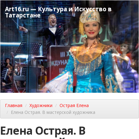
Перейти
Art16.ru — Культура и Искусство в
к
Татарстане
основному
содержанию
Toggl
navig
Главная
Художники
Острая Елена
Елена Острая. В мастерской художника
Елена Острая. В