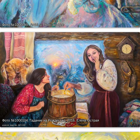
Фото №1000099.
Art16.ru Photo archive
Фото №1000104.
Гадание на Рождество. 2016. Елена Острая
холст, масло, 90*130