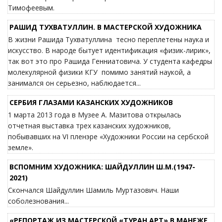
Тимофеевым.
РАШИД ТУХВАТУЛЛИН. В МАСТЕРСКОЙ ХУДОЖНИКА
В жизни Рашида Тухватуллина тесно переплетены наука и
искусство. В народе бытует идентификация «физик-лирик»,
так вот это про Рашида Генниатовича. У студента кафедры
молекулярной физики КГУ помимо занятий наукой, а
занимался он серьезно, наблюдается...
СЕРБИЯ ГЛАЗАМИ КАЗАНСКИХ ХУДОЖНИКОВ
1 марта 2013 года в Музее А. Мазитова открылась
отчетная выставка трех казанских художников,
побывавших на VI пленэре «Художники России на сербской
земле».
ВСПОМНИМ ХУДОЖНИКА: ШАЙДУЛЛИН Ш.М.(1947-
2021)
Скончался Шайдуллин Шамиль Муртазович. Наши
соболезнования...
«РЕПОРТАЖ ИЗ МАСТЕРСКОЙ «ТУРАН АРТ» В МАНЕЖЕ