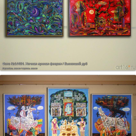
Фото №14494.
Ночная лунная феерия / Высохший дуб
Карандаш, масло / картон, масло