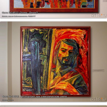
Фото №14512.
Осень. Дачки?
Холст, масло Собственность ГМИИ РТ
Фото №14518.
Автопортрет при электрическом свете
Холст, масло