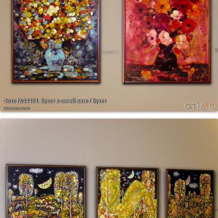
Фото №14464.
Букет в синей вазе / Букет
Оргалит,масло