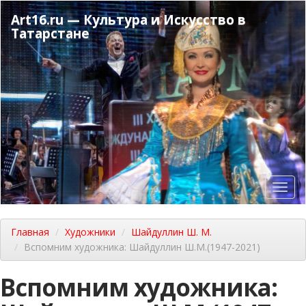
Перейти
Art16.ru — Культура и Искусство в
к
Татарстане
основному
содержанию
Toggl
navig
Главная
Художники
Шайдуллин Ш. М.
Вспомним художника: Шайдуллин Ш.М.(1947-2021)
Вспомним художника: