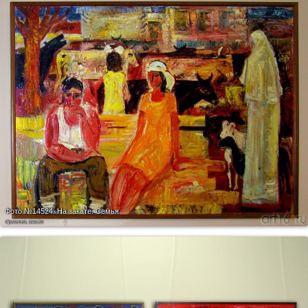
Фото №14524.
На закате. Семья
Оргалит, масло