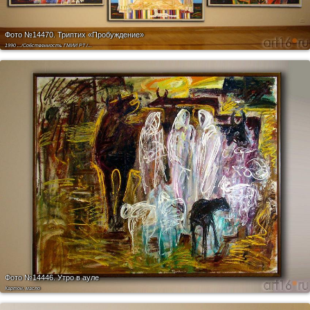
Фото №14470.
Триптих «Пробуждение»
1990 .../Собственность ГМИИ РТ /...
Фото №14446.
Утро в ауле
Картон, масло