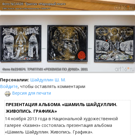
Фото №14428.
Триптих «Народный поэт»
1986 Холст, масло Собственность ГМИИ РТ
Фото №224674.
ТРИПТИХ «РЕКВИЕМ ПО ДУШЕ». 2011
Персоналии:
Шайдуллин Ш. М.
Войдите
, чтобы оставлять комментарии
Версия для печати
ПРЕЗЕНТАЦИЯ АЛЬБОМА «ШАМИЛЬ ШАЙДУЛЛИН.
ЖИВОПИСЬ. ГРАФИКА»
14 ноября 2013 года в Национальной художественной
галерее «Хазинэ» состоялась презентация альбома
«Шамиль Шайдуллин. Живопись. Графика».