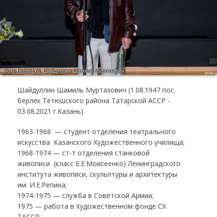
Фото №895176.
Шайдуллин Шамиль Муртазович
Шайдуллин Шамиль Муртазович (1.08.1947 пос.
Берлек Тетюшского района Татарской АССР -
03.08.2021 г.Казань)
1963-1968 — студент отделения театрального
искусства Казанского Художественного училища;
1968-1974 — ст-т отделения станковой
живописи (класс Е.Е.Моисеенко) Ленинградского
института живописи, скульптуры и архитектуры
им. И.Е.Репина;
1974-1975 — служба в Советской Армии;
1975 — работа в Художественном фонде СХ
ТАССР;