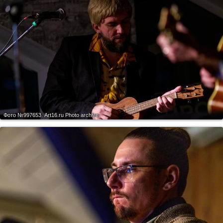
Фото №997653.
Art16.ru Photo archive