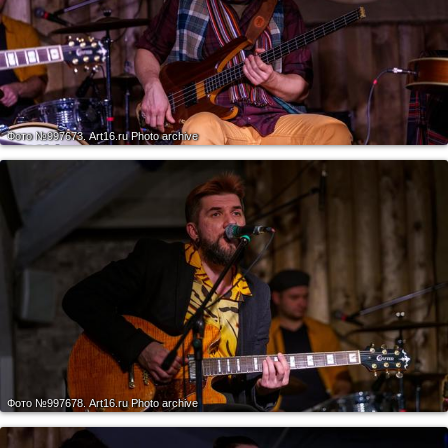
Фото №997673.
Art16.ru Photo archive
Фото №997678.
Art16.ru Photo archive