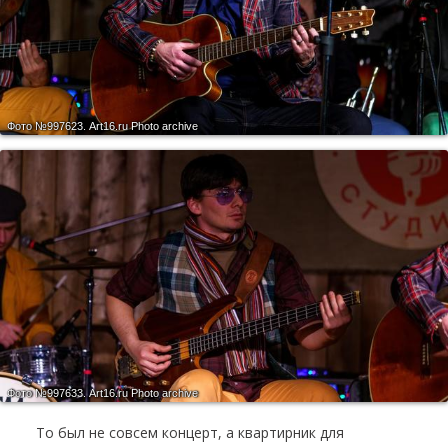
Фото №997623.
Art16.ru Photo archive
Фото №997633.
Art16.ru Photo archive
То был не совсем концерт, а квартирник для