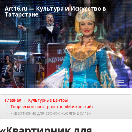
Перейти
Art16.ru — Культура и Искусство в
к
Татарстане
основному
содержанию
Toggl
navig
Главная
Культурные центры
Творческое пространство «Маяковский»
«Квартирник для своих»: «Волга-Волга»
«Квартирник для