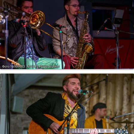
Фото №997683.
Art16.ru Photo archive