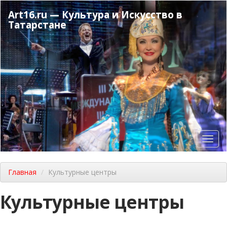
Перейти
Art16.ru — Культура и Искусство в
к
Татарстане
основному
содержанию
Toggl
navig
Главная
Культурные центры
Культурные центры