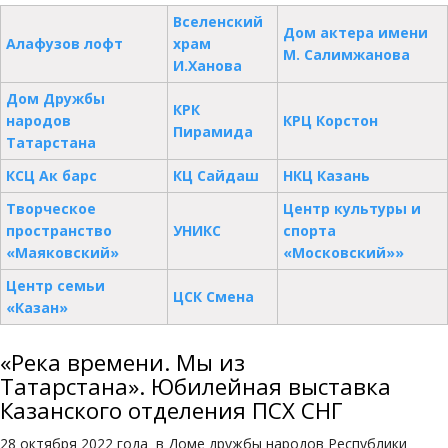
Вселенский
Дом актера имени
Алафузов лофт
храм
М. Салимжанова
И.Ханова
Дом Дружбы
КРК
народов
КРЦ Корстон
Пирамида
Татарстана
КСЦ Ак барс
КЦ Сайдаш
НКЦ Казань
Творческое
Центр культуры и
пространство
УНИКС
спорта
«Маяковский»
«Московский»»
Центр семьи
ЦСК Смена
«Казан»
«Река времени. Мы из
Татарстана». Юбилейная выставка
Казанского отделения ПСХ СНГ
28 октября 2022 года в Доме дружбы народов Республики