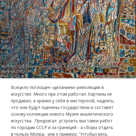
Фото №971114.
Люди (мозаичный фон). Середина 1930-х. Павел Николаевич
Филонов. 1883-1941
холст, масло
Всецело поглощен «деланием» революции в
искусстве. Много при этом работал. Картины не
продавал, а хранил у себя в мастерской, надеясь,
что они будут оценены государством и составят
основу коллекции нового Музея аналитического
искусства. Предлагал устроить выставки работ
по городам СССР и за границей - а сборы отдать
в пользу Мопра, или к примеру: "(чтобы) весь