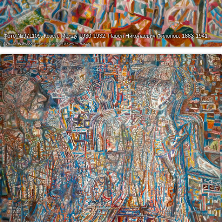
Фото №971109.
Козёл. Между 1930-1932. Павел Николаевич Филонов. 1883-1941
Бумага, дублированная на ватман и холст, масло