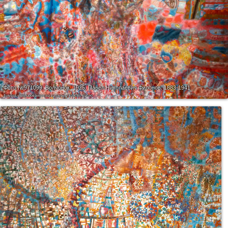
Фото №971099.
Волчонок. 1925. Павел Николаевич Филонов. 1883-1941
Бумага, дублированная на ватман и холст, масло