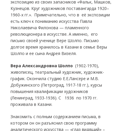
экспозицию из своих запасников «Фальк, Машков,
Кузнецов. Круг художников поставангарда 1920–
1960-х гг.». Примечательно, что в её экспозиции
есть ключ к пониманию искусства Павла
Николаевича Филонова — пламенного
революционера в искусстве. А именно, его
письмо своей ученице Вере Шолпо. Письмо
долгое время хранилось в Казани в семье Веры
Шолпо и ее сына Андрея Визеля.
Вера Александровна Шолпо
(1902-1970),
живописец, театральный художник, художник-
график. Окончила студию Е.Е.Лансере и М.В.
Добужинского (Петроград, 1917-18 гг.), курсы
повышения квалификации художников
(Ленинград, 1933-1936). С 1936 по 1970 гг.
проживала в Казани.
Знакомить с полным содержанием письма, в
котором он он разъяснил свою программу
аналитического искусства — «глаз видящий» –