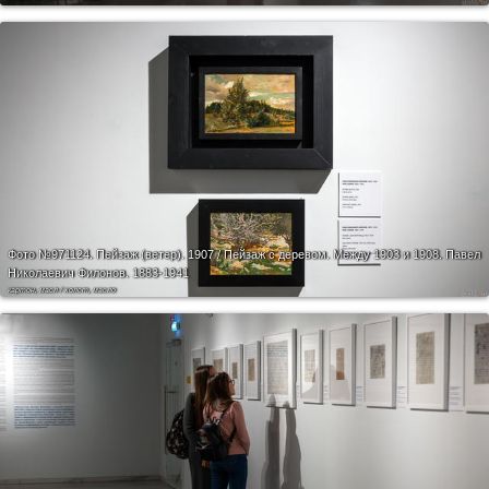
Фото №971124.
Пейзаж (ветер). 1907 / Пейзаж с деревом. Между 1903 и 1908. Павел
Николаевич Филонов. 1883-1941
картон, масл / холст, масло