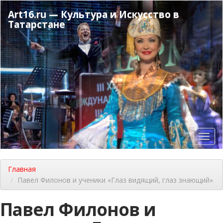
Перейти
Art16.ru — Культура и Искусство в
к
Татарстане
основному
содержанию
Toggl
navig
Главная
Павел Филонов и ученики «Глаз видящий, глаз знающий»
Павел Филонов и