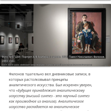
Фото №971169.
Портрет А.Ф.Азибера с сыном. 1915. Павел Николаевич Филонов.
1883-1941
холст, масло шурин, фабрикант Арман Францевич Азибера (второй муж сестры Филонова Екатерины)
Филонов тшательно вел дневниковые записи, в
которых растолковывал принципы
аналитического искусства. Был искренен уверен,
что
«Будущее принадлежит аналитическому
искусству (высший синтез - это научный синтез
как производное из анализа). Аналитическое
искусство распадается на аналитическое