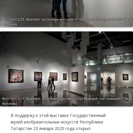
Фото №971129.
Фрагмент экспозиции выставки «Глаз видящий, глаз знающий» Павла
Филонова
Фото №971174.
Фрагмент экспозиции выставки «Глаз видящий, глаз знающий» Павла
Филонова
В поддержу к этой выставке Государственный
музей изобразительных искусств Республики
Татарстан 23 января 2020 года открыл