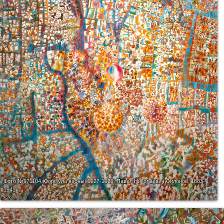
Фото №971104.
Формула весны. 1927-1929. Павел Николаевич Филонов. 1883-
1941
холст, масло