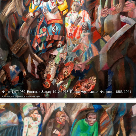
Фото №971069.
Восток и Запад. 1912-1913. Павел Николаевич Филонов. 1883-1941
Бумага, масляно-восковая темпера