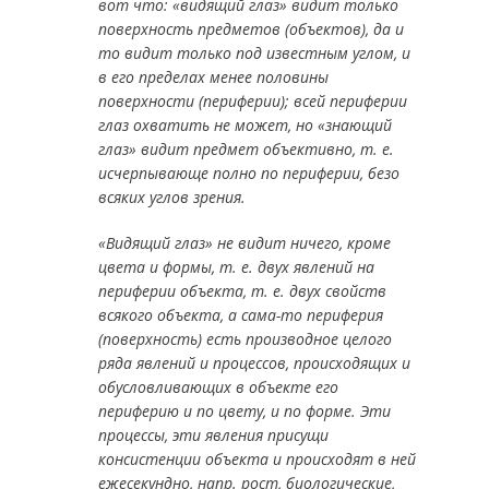
вот что: «видящий глаз» видит только
поверхность предметов (объектов), да и
то видит только под известным углом, и
в его пределах менее половины
поверхности (периферии); всей периферии
глаз охватить не может, но «знающий
глаз» видит предмет объективно, т. е.
исчерпывающе полно по периферии, безо
всяких углов зрения.
«Видящий глаз» не видит ничего, кроме
цвета и формы, т. е. двух явлений на
периферии объекта, т. е. двух свойств
всякого объекта, а сама-то периферия
(поверхность) есть произ­водное целого
ряда явлений и процессов, происходящих и
обусловливающих в объекте его
периферию и по цвету, и по форме. Эти
процессы, эти явления присущи
консистенции объекта и происходят в ней
ежесекундно, напр. рост, биологические,