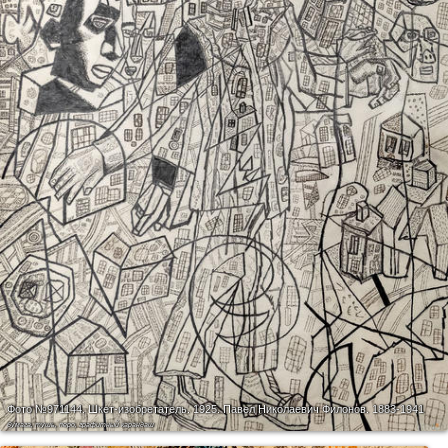
Фото №971144.
Шкет-изобретатель. 1925. Павел Николаевич Филонов. 1883-1941
бумага, тушь, перо, графитный карандаш