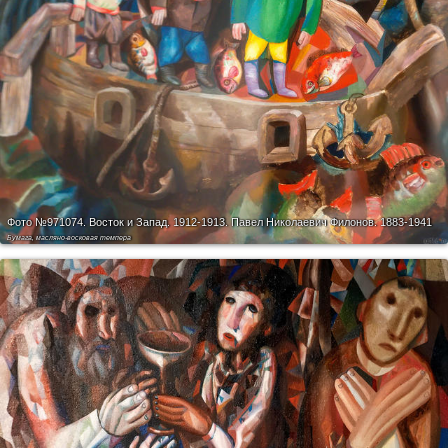
Фото №971074.
Восток и Запад. 1912-1913. Павел Николаевич Филонов. 1883-1941
Бумага, масляно-восковая темпера