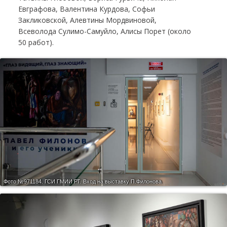
Евграфова, Валентина Курдова, Софьи
Закликовской, Алевтины Мордвиновой,
Всеволода Сулимо-Самуйло, Алисы Порет (около
50 работ).
Фото №971184.
ГСИ ГМИИ РТ. Вход на выставку П.Филонова