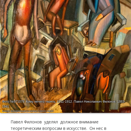
Фото №971079.
Кому нечего терять. 1911-1912. Павел Николаевич Филонов. 1883-
1941
Бумага, дублированная на ватман и холст, масло
Павел Филонов уделял должное внимание
теоретическим вопросам в искусстве. Он нес в