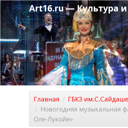
Перейти
Art16.ru — Культура и
к
основному
содержанию
Главная
ГБКЗ им.С.Сайдаш
Новогодняя музыкальная фа
Оле-Лукойе»