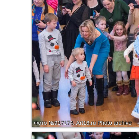
Фото №917174.
Art16.ru Photo archive