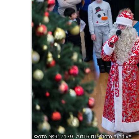
Фото №917179.
Art16.ru Photo archive