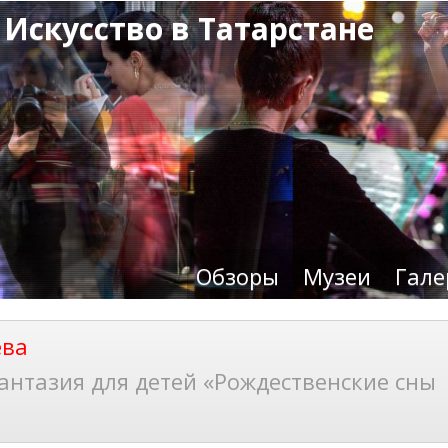
 Искусство в Татарстане
Обзоры
Музеи
Гале
ева
нтазия для детей «Рождественские сны