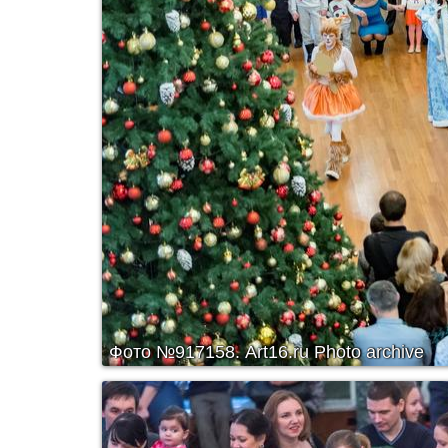
Фото №917158.
Art16.ru Photo archive