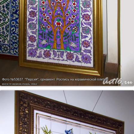
Фото №53637.
"Персия", орнамент. Роспись на керамической плитке
краски по керамике,глазурь, обжиг