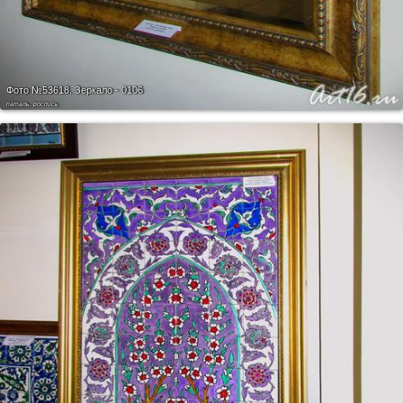
Фото №53618.
Зеркало - 0106
паталь, роспись