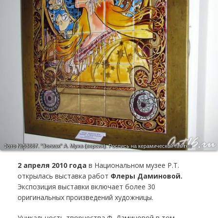
Фото №53667.
"Золиак" А. Муха (версия). Роспись на керамической плитке
2 апреля 2010 года
в Национальном музее Р.Т.
открылась выставка работ
Флеры Даминовой.
Экспозиция выставки включает более 30
оригинальных произведений художницы.
Уникальность творчества Ф. Даминовой в том,