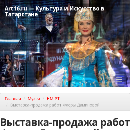
Перейти
Art16.ru — Культура и Искусство в
к
Татарстане
основному
содержанию
Toggl
navig
Главная
Музеи
НМ РТ
Выставка-продажа работ Флеры Даминовой
Выставка-продажа работ