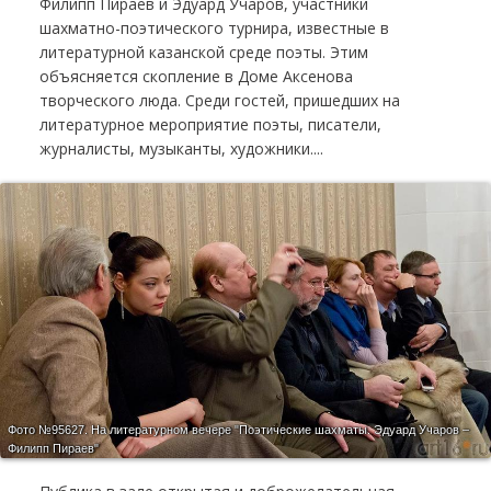
Филипп Пираев и Эдуард Учаров, участники
шахматно-поэтического турнира, известные в
литературной казанской среде поэты. Этим
объясняется скопление в Доме Аксенова
творческого люда. Среди гостей, пришедших на
литературное мероприятие поэты, писатели,
журналисты, музыканты, художники....
Фото №95627.
На литературном вечере "Поэтические шахматы. Эдуард Учаров –
Филипп Пираев"