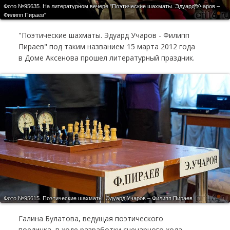
Фото №95635.
На литературном вечере "Поэтические шахматы. Эдуард Учаров –
Филипп Пираев"
"Поэтические шахматы. Эдуард Учаров - Филипп
Пираев" под таким названием 15 марта 2012 года
в Доме Аксенова прошел литературный праздник.
Фото №95615.
Поэтические шахматы. Эдуард Учаров – Филипп Пираев
Галина Булатова, ведущая поэтического
поединка, в ходе разработки сценарного хода