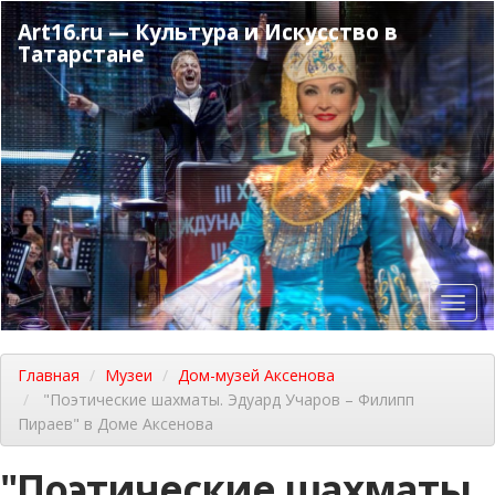
Перейти
Art16.ru — Культура и Искусство в
к
Татарстане
основному
содержанию
Toggl
navig
Главная
Музеи
Дом-музей Аксенова
"Поэтические шахматы. Эдуард Учаров – Филипп
Пираев" в Доме Аксенова
"Поэтические шахматы.