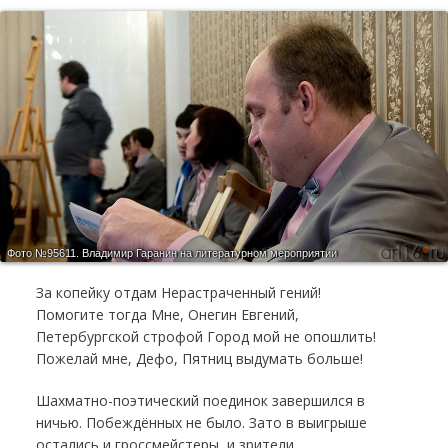
Фото №95611.
Владимир Гаранин на литературном мероприятии
За копейку отдам Нерастраченный гений!
Помогите тогда Мне, Онегин Евгений,
Петербургской строфой Город мой не опошлить!
Пожелай мне, Дефо, Пятниц выдумать больше!
Шахматно-поэтический поединок завершился в
ничью. Побеждённых не было. Зато в выигрыше
остались и гроссмейстеры, и зрители.