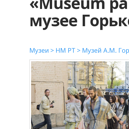
«Museum par
музее Горьк
Музеи
НМ РТ
Музей А.М. Го