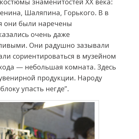
костюмы знаменитостей XX века:
Ленина, Шаляпина, Горького. В в
я они были наречены
казались очень даже
ливыми. Они радушно зазывали
али сориентироваться в музейном
входа — небольшая комната. Здесь
сувенирной продукции. Народу
блоку упасть негде”.