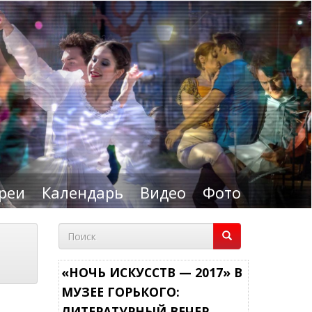
реи
Календарь
Видео
Фото
Форма
поиска
Поиск
«НОЧЬ ИСКУССТВ — 2017» В
МУЗЕЕ ГОРЬКОГО:
ЛИТЕРАТУРНЫЙ ВЕЧЕР