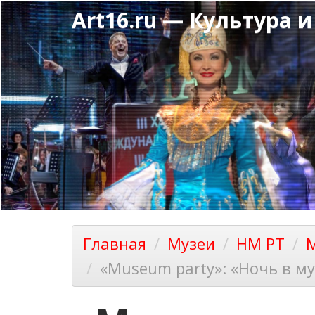
Перейти
Art16.ru — Культура и
к
основному
содержанию
Главная
Музеи
НМ РТ
М
«Museum party»: «Ночь в му