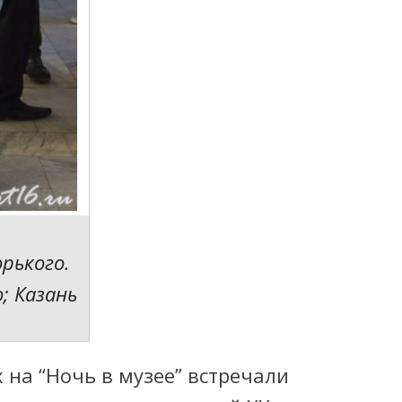
орького.
; Казань
на “Ночь в музее” встречали