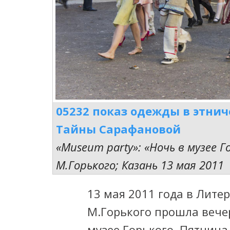
05232 показ одежды в этни
Тайны Сарафановой
«Museum party»: «Ночь в музее Г
М.Горького; Казань 13 мая 2011
13 мая 2011 года в Лит
М.Горького прошла вече
музее Горького. Пятница 