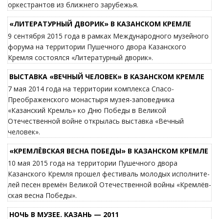
оркестрантов из ближнего зарубежья.
«ЛИТЕРАТУРНЫЙ ДВОРИК» В КАЗАНСКОМ КРЕМЛЕ
9 сентября 2015 года в рамках Международного музейного
форума на территории Пушечного двора Казанского
Кремля состоялся «Литературный дворик».
ВЫСТАВКА «ВЕЧНЫЙ ЧЕЛОВЕК» В КАЗАНСКОМ КРЕМЛЕ
7 мая 2014 года на территории комплекса Спасо-
Преображенского монастыря музея-заповедника
«Казанский Кремль» ко Дню Победы в Великой
Отечественной войне открылась выставка «Вечный
человек».
«КРЕМ­ЛЁВ­СКАЯ ВЕС­НА ПО­БЕ­ДЫ» В КАЗАНСКОМ КРЕМЛЕ
10 мая 2015 года на территории Пу­шеч­ного двора
Казанского Кремля прошел фестиваль мо­ло­дых ис­пол­ни­те­
лей пе­сен вре­мён Ве­ли­кой Оте­че­ствен­ной вой­ны «Крем­лёв­
ская вес­на По­бе­ды».
НОЧЬ В МУЗЕЕ. КАЗАНЬ — 2011