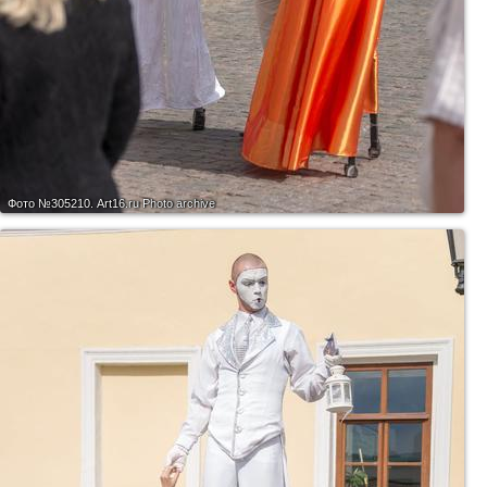
Фото №305210.
Art16.ru Photo archive