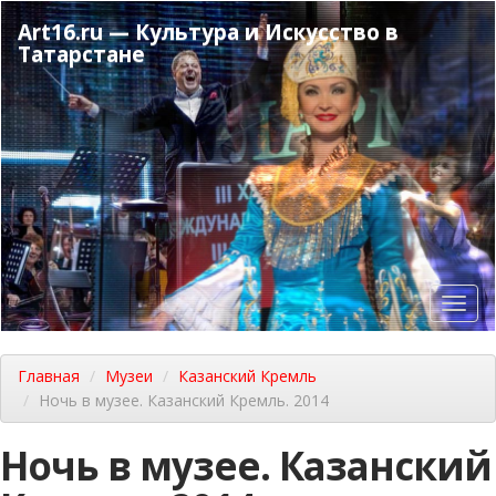
Перейти
Art16.ru — Культура и Искусство в
к
Татарстане
основному
содержанию
Toggl
navig
Главная
Музеи
Казанский Кремль
Ночь в музее. Казанский Кремль. 2014
Ночь в музее. Казанский