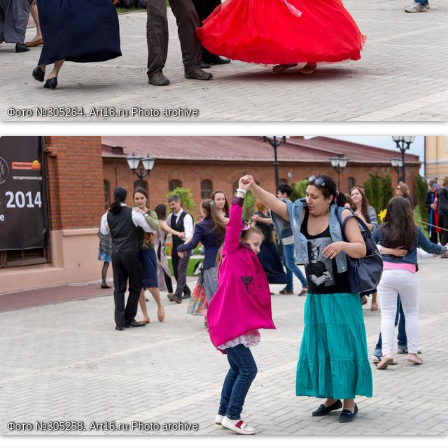
Фото №305264.
Art16.ru Photo archive
Фото №305258.
Art16.ru Photo archive