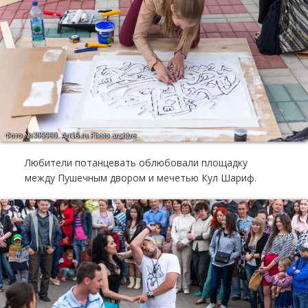
Фото №305960.
Art16.ru Photo archive
Любители потанцевать облюбовали площадку
между Пушечным двором и мечетью Кул Шариф.