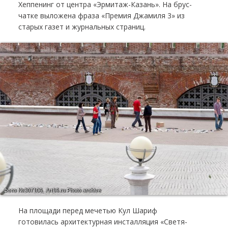
Хеп­пе­нинг от цен­тра «Эр­ми­таж-Ка­зань». На брус­
чат­ке вы­ло­же­на фра­за «Пре­мия Джа­ми­ля 3» из
ста­рых га­зет и жур­наль­ных стра­ниц.
Фото №307106.
Art16.ru Photo archive
На площади перед мечетью Кул Шариф
готовилась ар­хи­тек­тур­ная ин­стал­ля­ция «Све­тя­