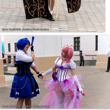
Фото №305500.
Art16.ru Photo archive
Фото №305518.
Art16.ru Photo archive