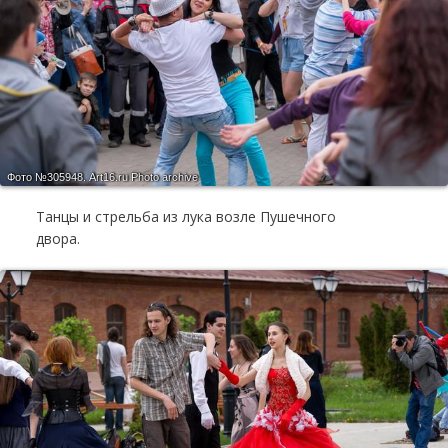
Фото №305948.
Art16.ru Photo archive
Танцы и стрельба из лука возле Пушечного
двора.