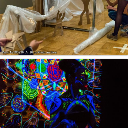
Фото №305936.
Art16.ru Photo archive