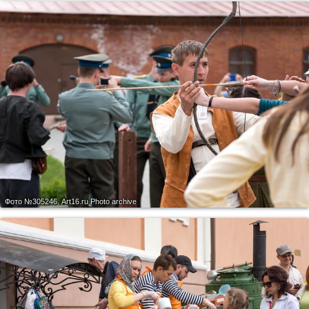
Фото №305246.
Art16.ru Photo archive