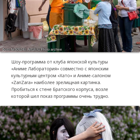
Фото №305240.
Art16.ru Photo archive
Шоу-про­грам­ма от клу­ба япон­ской куль­ту­ры
«Ани­ме Ла­бо­ра­то­рия» сов­мест­но с япон­ским
куль­тур­ным цен­тром «Хато» и Ани­ме-са­ло­ном
«ZanZara» наиболее зрелищная картинка.
Пробиться к стене Братского корпуса, возле
которой шел показ программы очень трудно.