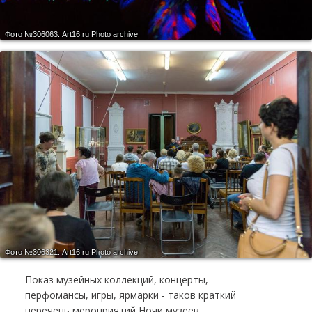
Фото №306063.
Art16.ru Photo archive
Фото №306321.
Art16.ru Photo archive
Показ музейных коллекций, концерты,
перфомансы, игры, ярмарки - таков краткий
перечень мероприятий Ночи музеев.