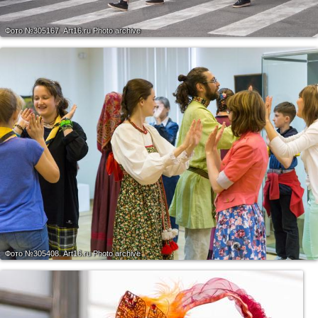
Фото №305167.
Art16.ru Photo archive
Фото №305408.
Art16.ru Photo archive