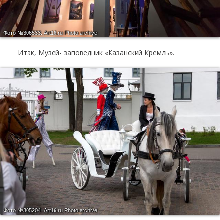
Фото №306533.
Art16.ru Photo archive
Итак, Музей- заповедник «Казанский Кремль».
Фото №305204.
Art16.ru Photo archive