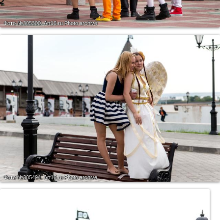
Фото №305300.
Art16.ru Photo archive
Фото №305494.
Art16.ru Photo archive