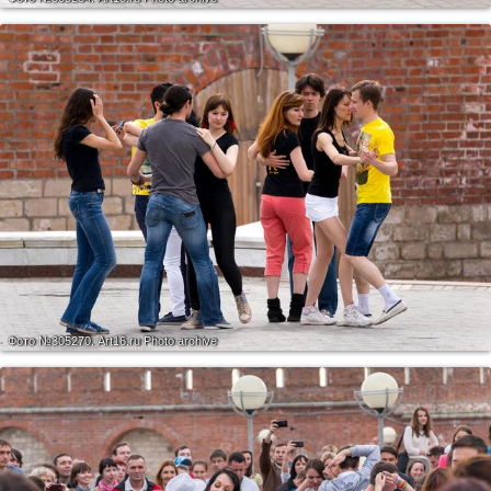
Фото №305270.
Art16.ru Photo archive