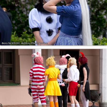
Фото №305191.
Art16.ru Photo archive