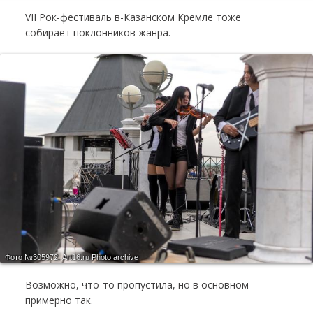
VII Рок-фе­сти­валь в-Ка­зан­ском Крем­ле тоже
собирает поклонников жанра.
Фото №305972.
Art16.ru Photo archive
Возможно, что-то пропустила, но в основном -
примерно так.