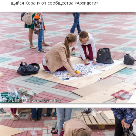
щий­ся Ко­ран» от со­об­ще­ства «Ар­хи­де­ти».
Фото №305438.
Art16.ru Photo archive