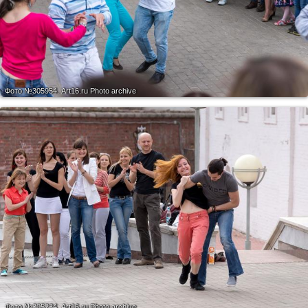
Фото №305954.
Art16.ru Photo archive
Фото №305234.
Art16.ru Photo archive