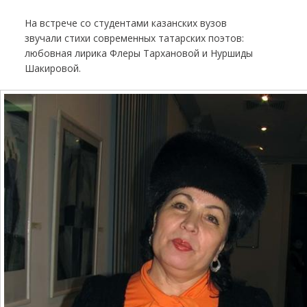
На встрече со студентами казанских вузов
звучали стихи современных татарских поэтов:
любовная лирика Флеры Тархановой и Нуршиды
Шакировой.