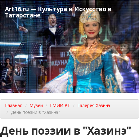
Перейти
Art16.ru — Культура и Искусство в
к
Татарстане
основному
содержанию
Toggl
navig
Главная
Музеи
ГМИИ РТ
Галерея Хазинэ
День поэзии в "Хазинэ"
День поэзии в "Хазинэ"