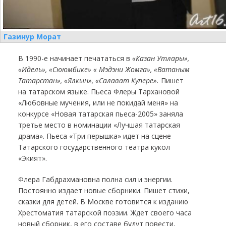
Газинур Морат
В 1990-е начинает печататься в
«Казан Утлары»,
«Идель», «Сююмбике» « Мэдэни Жомга», «Ватаным
Татарстан», «Ялкын», «Салават Купере».
Пишет
на татарском языке. Пьеса Флеры Тархановой
«Любовные мучения, или не покидай меня» на
конкурсе «Новая татарская пьеса-2005» заняла
третье место в номинации «Лучшая татарская
драма». Пьеса «Три перышка» идет на сцене
Татарского государственного театра кукол
«Экият».
Флера Габдрахмановна полна сил и энергии.
Постоянно издает новые сборники. Пишет стихи,
сказки для детей. В Москве готовится к изданию
Хрестоматия татарской поэзии. Ждет своего часа
новый сборник, в его составе будут повести,