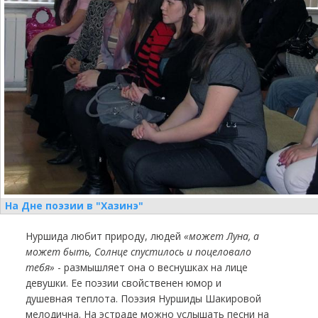
На Дне поэзии в "Хазинэ"
Нуршида любит природу, людей
«может Луна, а
может быть, Солнце спустилось и поцеловало
тебя»
- размышляет она о веснушках на лице
девушки. Ее поэзии свойственен юмор и
душевная теплота. Поэзия Нуршиды Шакировой
мелодична. На эстраде можно услышать песни на