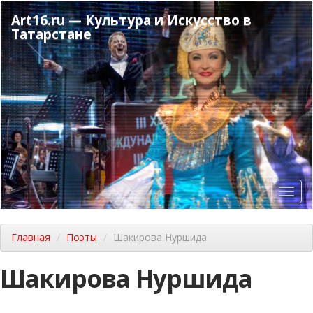
Перейти
Art16.ru — Культура и Искусство в
к
Татарстане
основному
содержанию
Toggl
navig
Главная
Поэты
Шакирова Нуршида
Шакирова Нуршида