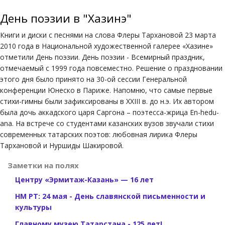
День поэзии в "Хазинэ"
Книги и диски с песнями на слова Флеры Тархановой 23 марта
2010 года в Национальной художественной галерее «Хазине»
отметили День поэзии. День поэзии - Всемирный праздник,
отмечаемый с 1999 года повсеместно. Решение о праздновании
этого дня было принято на 30-ой сессии Генеральной
конференции Юнеско в Париже. Напомню, что самые первые
стихи-гимны были зафиксированы в XXIII в. до н.э. Их автором
была дочь аккадского царя Саргона – поэтесса-жрица En-hedu-
ana. На встрече со студентами казанских вузов звучали стихи
современных татарских поэтов: любовная лирика Флеры
Тархановой и Нуршиды Шакировой.
Заметки на полях
Центру «Эрмитаж-Казань» — 16 лет
НМ РТ: 24 мая - День славянской письменности и
культуры
Главному музею Татарстана - 125 лет!