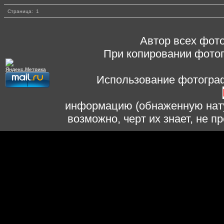
Страница:
1
Автор всех фото
При копировании фотог
Использование фотограф
информацию (обнаженную нату
возможно, черт их знает, не 