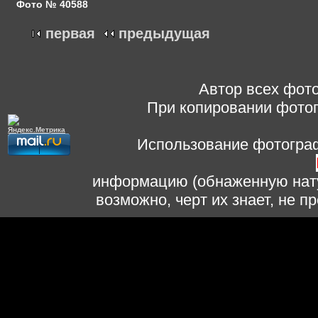
Фото № 40588
первая
предыдущая
Автор всех фото
При копировании фотог
Использование фотограф
информацию (обнаженную нату
возможно, черт их знает, не 