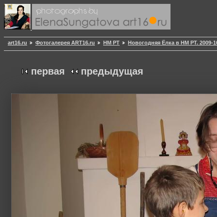
art16.ru
Фотогалерея ART16.ru
НМ РТ
Новогодняя Ёлка в НМ РТ. 2009-1
первая
предыдущая