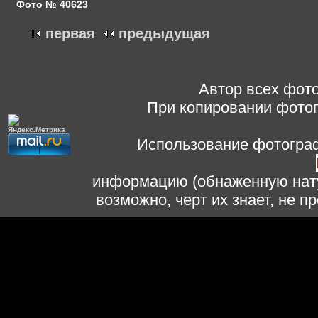
Фото № 40623
первая
предыдущая
Автор всех фото
При копировании фотог
Использование фотограф
информацию (обнаженную нату
возможно, черт их знает, не 