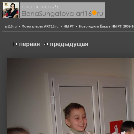
art16.ru
Фотогалерея ART16.ru
НМ РТ
Новогодняя Ёлка в НМ РТ. 2009-1
первая
предыдущая