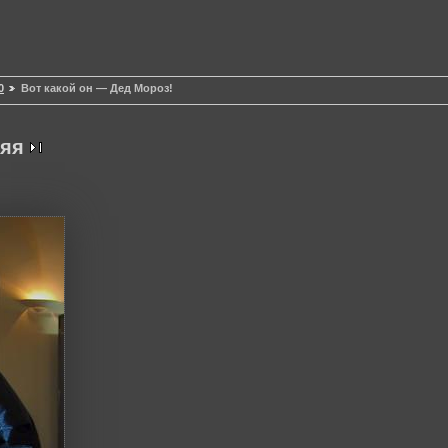
0
Вот какой он — Дед Мороз!
яя