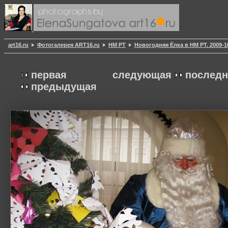
art16.ru
Фотогалерея ART16.ru
НМ РТ
Новогодняя Ёлка в НМ РТ. 2009-1
первая
следующая
последн
предыдущая