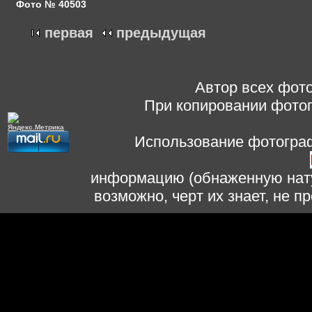
Фото № 40503
первая
предыдущая
Автор всех фото
При копировании фотог
Использование фотограф
информацию (обнаженную нату
возможно, черт их знает, не 