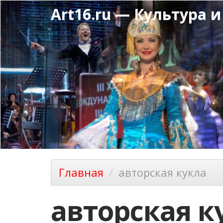
Перейти
Art16.ru — Культура и
к
основному
содержанию
Главная
авторская кукла
авторская к