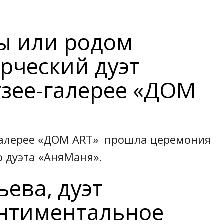
ы или родом
орческий дуэт
зее-галерее «ДОМ
-галерее «ДОМ ART» прошла церемония
о дуэта «АняМаня».
ева, дуэт
ентиментальное