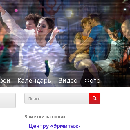
реи
Календарь
Видео
Фото
Форма
поиска
Поиск
Заметки на полях
Центру «Эрмитаж-