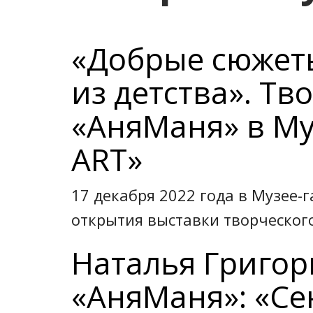
«Добрые сюжет
из детства». Тв
«АняМаня» в Му
ART»
17 декабря 2022 года в Музее
открытия выставки творческог
Наталья Григорь
«АняМаня»: «С