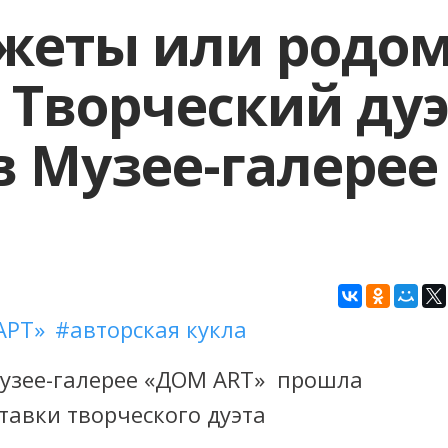
жеты или родо
. Творческий ду
 Музее-галерее
АРТ»
авторская кукла
Музее-галерее «ДОМ ART» прошла
авки творческого дуэта