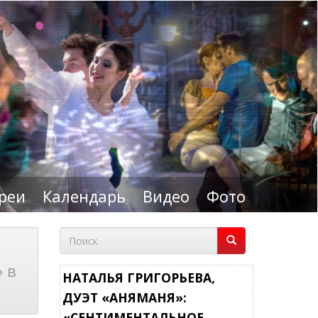
реи
Календарь
Видео
Фото
Форма
поиска
 в
Поиск
НАТАЛЬЯ ГРИГОРЬЕВА,
ДУЭТ «АНЯМАНЯ»:
«СЕНТИМЕНТАЛЬНОЕ