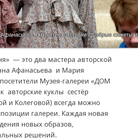
 Афанасьева. Открытие выставки «Добрые сюжеты и
я» — это два мастера авторской
нна Афанасьева и Мария
 посетители Музея-галереи «ДОМ
ак авторские куклы сестёр
й и Колеговой) всегда можно
спозиции галереи. Каждая новая
дения новых образов,
альных решений.