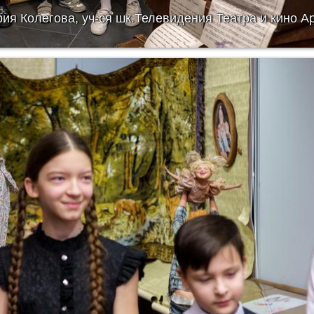
я Колегова, уч-ся шк.Телевидения Театра и кино А