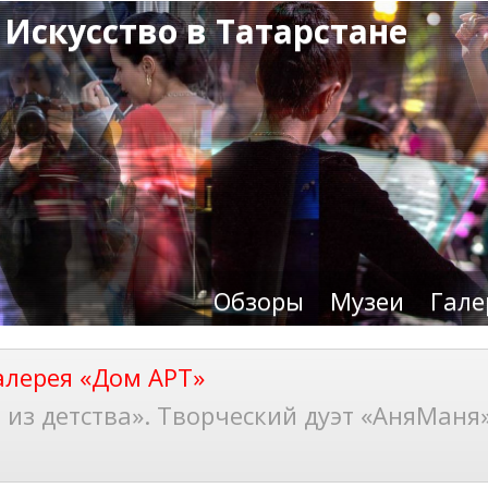
 Искусство в Татарстане
Обзоры
Музеи
Гале
алерея «Дом АРТ»
из детства». Творческий дуэт «АняМаня»