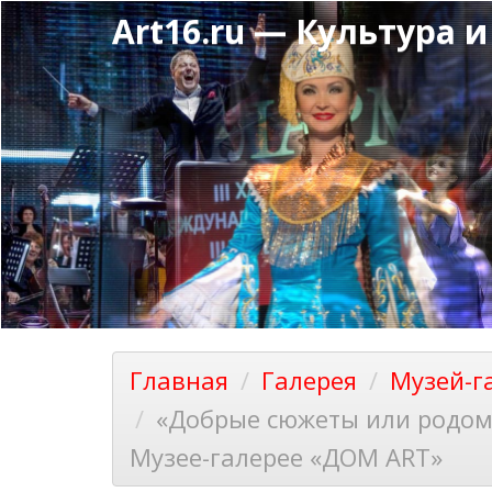
Перейти
Art16.ru — Культура и
к
основному
содержанию
Главная
Галерея
Музей-г
«Добрые сюжеты или родом 
Музее-галерее «ДОМ ART»