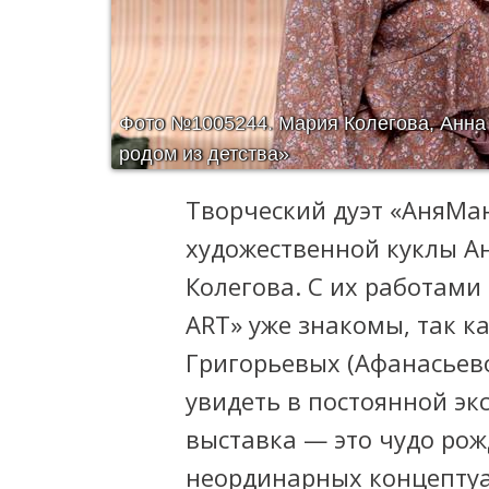
Фото №1005244.
Мария Колегова, Анна
родом из детства»
Творческий дуэт «АняМан
художественной куклы А
Колегова. С их работами
ART» уже знакомы, так к
Григорьевых (Афанасьево
увидеть в постоянной эк
выставка — это чудо рож
неординарных концепту