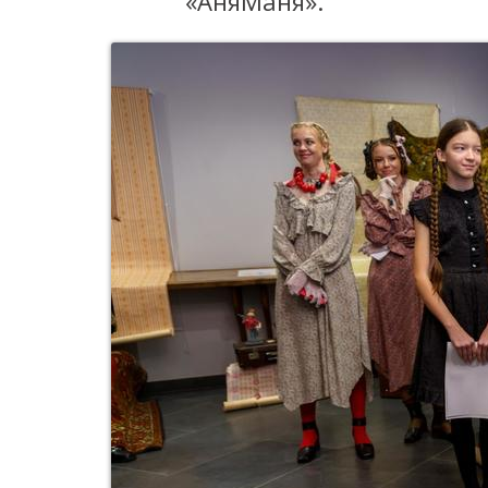
«АняМаня».