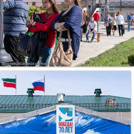
Фото №816618.
Art16.ru Photo archive