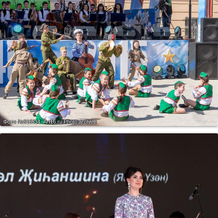
Фото №816834.
Art16.ru Photo archive