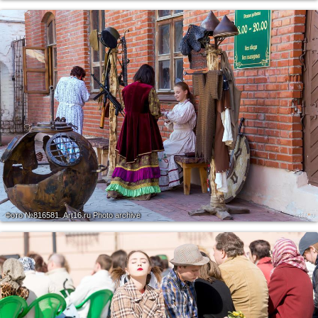
Фото №816581.
Art16.ru Photo archive