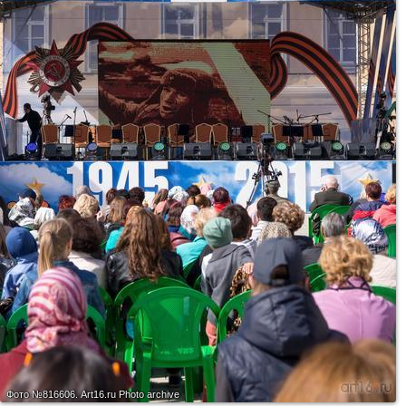
Фото №816606.
Art16.ru Photo archive