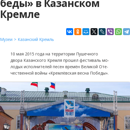
бе­ды» в Казанском
Кремле
Музеи
Казанский Кремль
10 мая 2015 года на территории Пу­шеч­ного
двора Казанского Кремля прошел фестиваль мо­
ло­дых ис­пол­ни­те­лей пе­сен вре­мён Ве­ли­кой Оте­
че­ствен­ной вой­ны «Крем­лёв­ская вес­на По­бе­ды».