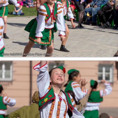
Фото №816822.
Art16.ru Photo archive