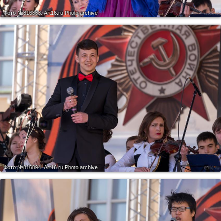
Фото №816888.
Art16.ru Photo archive
Фото №816894.
Art16.ru Photo archive