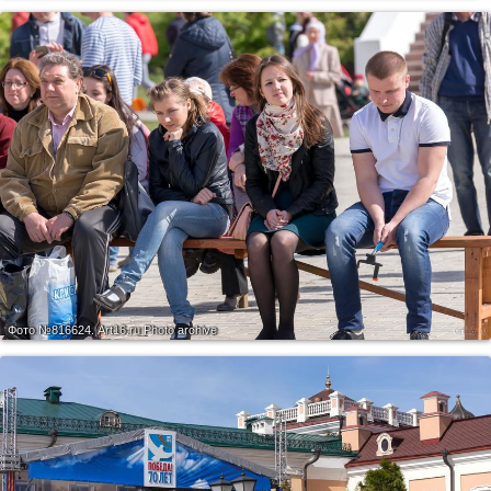
Фото №816624.
Art16.ru Photo archive