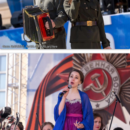
Фото №816876.
Art16.ru Photo archive