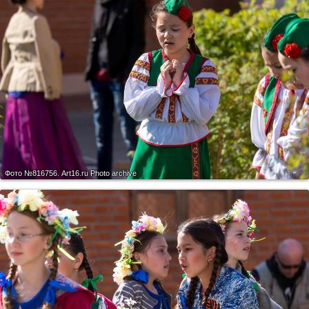
Фото №816756.
Art16.ru Photo archive