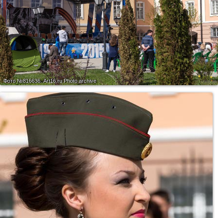
Фото №816636.
Art16.ru Photo archive