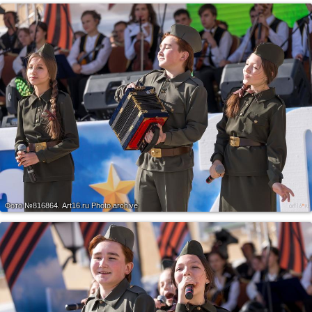
Фото №816864.
Art16.ru Photo archive