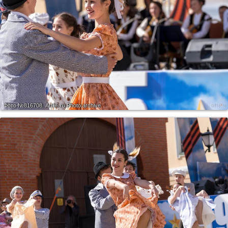
Фото №816708.
Art16.ru Photo archive