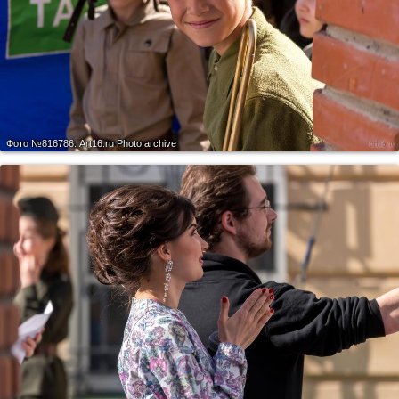
Фото №816786.
Art16.ru Photo archive