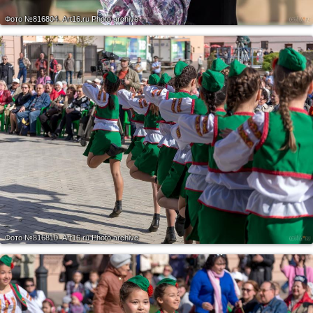
Фото №816804.
Art16.ru Photo archive
Фото №816810.
Art16.ru Photo archive