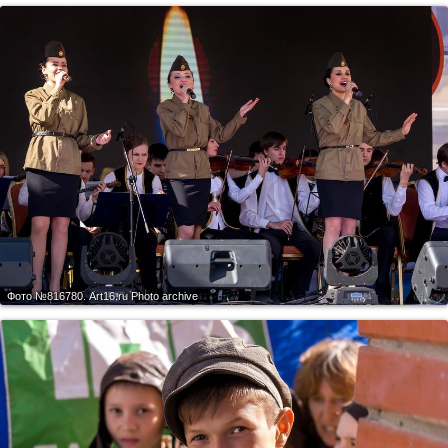
Фото №816780.
Art16.ru Photo archive