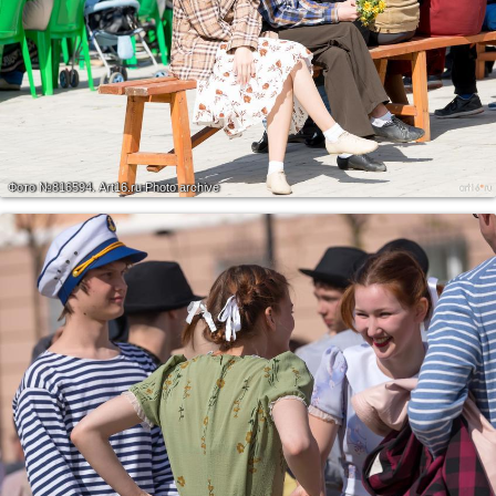
Фото №816594.
Art16.ru Photo archive