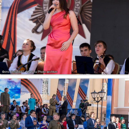
Фото №816937.
Art16.ru Photo archive