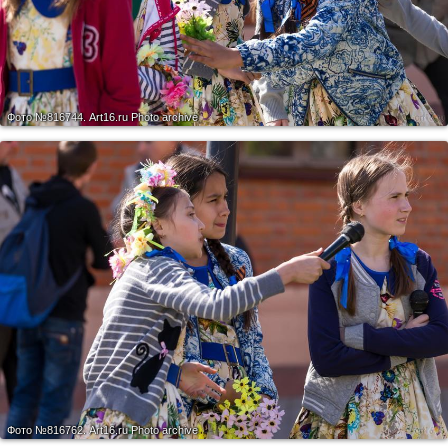
Фото №816744.
Art16.ru Photo archive
Фото №816762.
Art16.ru Photo archive