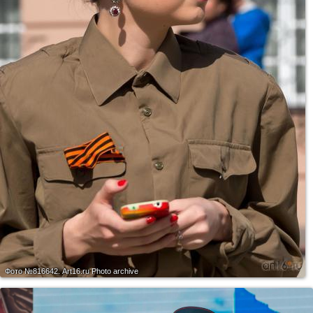
Фото №816642.
Art16.ru Photo archive