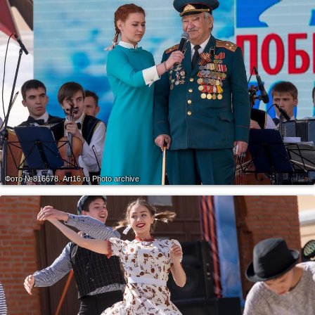
Фото №816678.
Art16.ru Photo archive