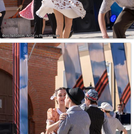
Фото №816696.
Art16.ru Photo archive