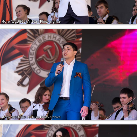
Фото №816913.
Art16.ru Photo archive
Фото №816919.
Art16.ru Photo archive