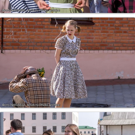
Фото №816600.
Art16.ru Photo archive
Фото №816612.
Art16.ru Photo archive