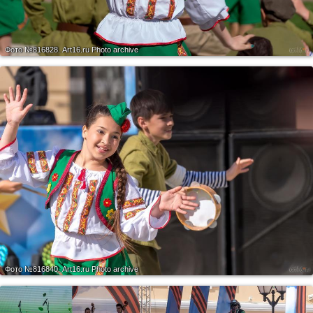
Фото №816828.
Art16.ru Photo archive
Фото №816840.
Art16.ru Photo archive