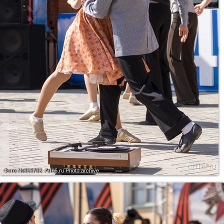
Фото №816702.
Art16.ru Photo archive