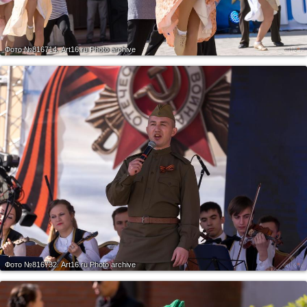
Фото №816714.
Art16.ru Photo archive
Фото №816732.
Art16.ru Photo archive