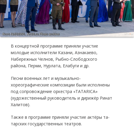
Фото №816991.
Art16.ru Photo archive
В концертной программе приняли участие
молодые исполнители Казани, Азнакаево,
Набережных Челнов, Рыбно-Слободского
района, Перми, Нурлата, Елабуги и др.
Песни военных лет и музыкально-
хореографические композиции были исполнены
под сопровождение оркестра «TATARICA»
(художественный руководитель и дирижёр Ринат
Халитов).
Также в программе приняли участие ак­тё­ры та­
тар­ских го­су­дар­ствен­ных те­ат­ров.