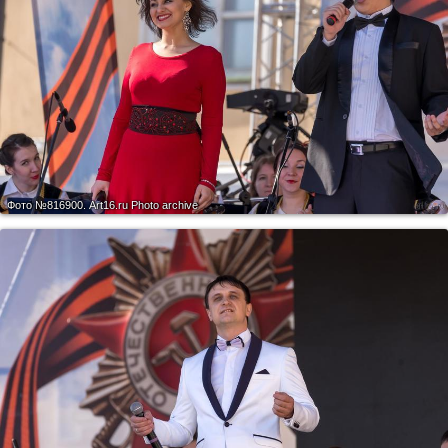
Фото №816900.
Art16.ru Photo archive