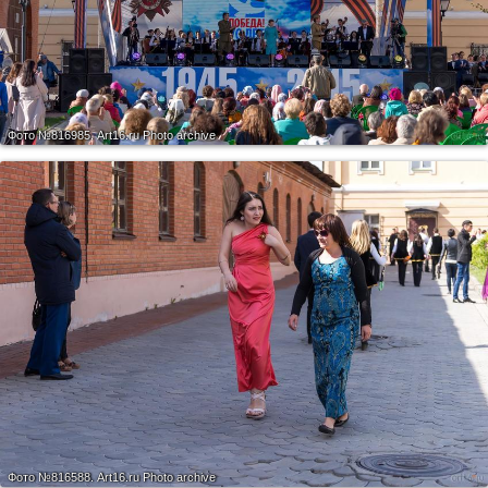
Фото №816985.
Art16.ru Photo archive
Фото №816588.
Art16.ru Photo archive