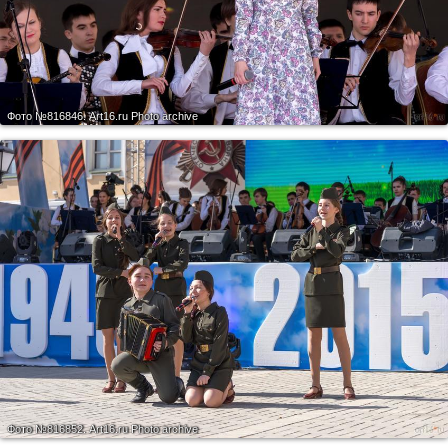
Фото №816846.
Art16.ru Photo archive
Фото №816852.
Art16.ru Photo archive