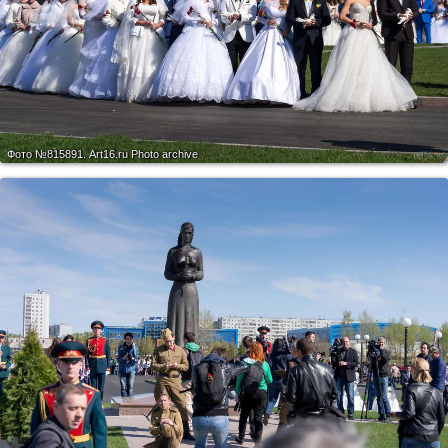
Фото №815891.
Art16.ru Photo archive