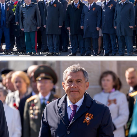
Фото №815855.
Art16.ru Photo archive