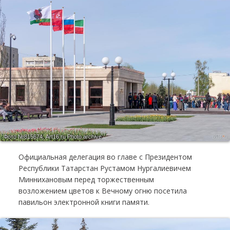
Фото №815674.
Art16.ru Photo archive
Официальная делегация во главе с Президентом
Республики Татарстан Рустамом Нургалиевичем
Миннихановым перед торжественным
возложением цветов к Вечному огню посетила
павильон электронной книги памяти.