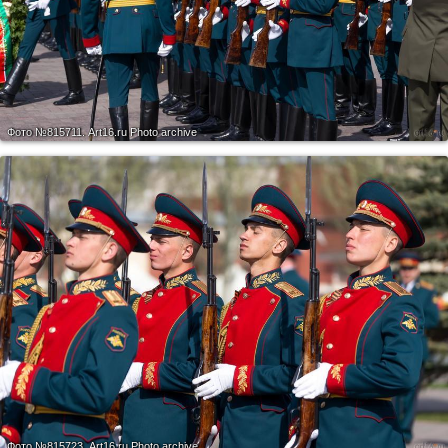
Фото №815711.
Art16.ru Photo archive
Фото №815723.
Art16.ru Photo archive