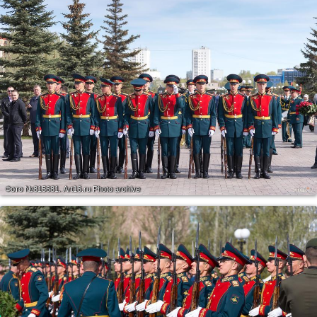
Фото №815681.
Art16.ru Photo archive