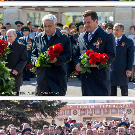
Фото №815807.
Art16.ru Photo archive