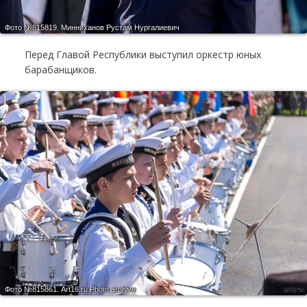
Фото №815819.
Минниханов Рустам Нургалиевич
Перед Главой Республики выступил оркестр юных
барабанщиков.
Фото №815861.
Art16.ru Photo archive