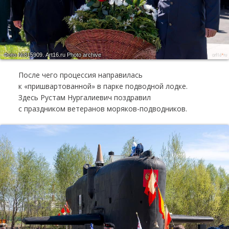
Фото №815909.
Art16.ru Photo archive
После чего процессия направилась
к «пришвартованной» в парке подводной лодке.
Здесь Рустам Нургалиевич поздравил
с праздником ветеранов моряков-подводников.