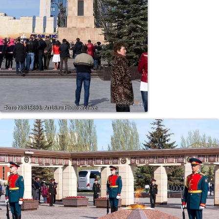
Фото №815693.
Art16.ru Photo archive