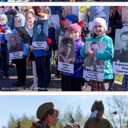
Фото №815885.
Art16.ru Photo archive