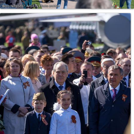
Фото №815897.
Art16.ru Photo archive