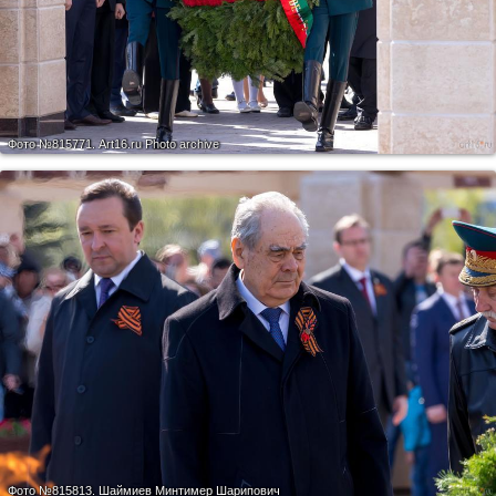
Фото №815771.
Art16.ru Photo archive
Фото №815813.
Шаймиев Минтимер Шарипович