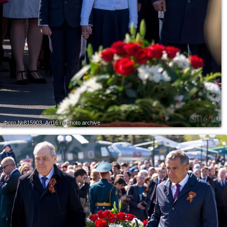
Фото №815903.
Art16.ru Photo archive