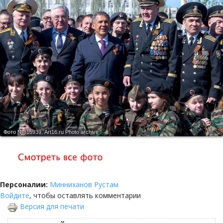
Фото №815939.
Art16.ru Photo archive
Персоналии:
Минниханов Рустам
Войдите
, чтобы оставлять комментарии
Версия для печати