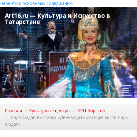
Перейти к основному содержанию
Art16.ru — Культура и Искусство в
Татарстане
Toggl
navig
Главная
Культурные центры
КРЦ Корстон
Лада Аюдаг: выставка «Двенадцать месяцев кисти Лады
Аюдаг»