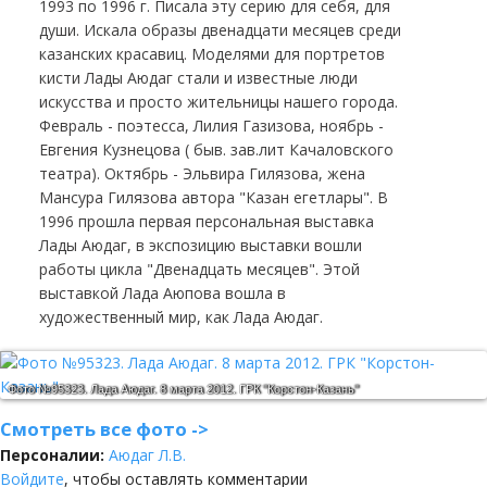
1993 по 1996 г. Писала эту серию для себя, для
души. Искала образы двенадцати месяцев среди
казанских красавиц. Моделями для портретов
кисти Лады Аюдаг стали и известные люди
искусства и просто жительницы нашего города.
Февраль - поэтесса, Лилия Газизова, ноябрь -
Евгения Кузнецова ( быв. зав.лит Качаловского
театра). Октябрь - Эльвира Гилязова, жена
Мансура Гилязова автора "Казан егетлары". В
1996 прошла первая персональная выставка
Лады Аюдаг, в экспозицию выставки вошли
работы цикла "Двенадцать месяцев". Этой
выставкой Лада Аюпова вошла в
художественный мир, как Лада Аюдаг.
Фото №95323.
Лада Аюдаг. 8 марта 2012. ГРК "Корстон-Казань"
Смотреть все фото ->
Персоналии:
Аюдаг Л.В.
Войдите
, чтобы оставлять комментарии