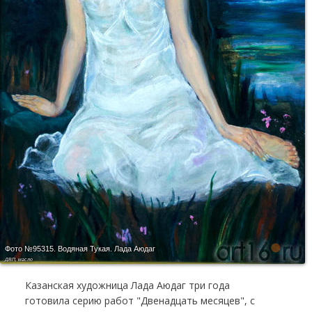
Фото №95315.
Водяная Тукая. Лада Аюдаг
ДВП, масло
Казанская художница Лада Аюдаг три года
готовила серию работ "Двенадцать месяцев", с