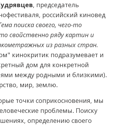
Кудрявцев
, председатель
нофестиваля, российский киновед
Тема поиска своего, чего-то
 что свойственно ряду картин и
кометражных из разных стран.
ом" кинокритик подразумевает и
кретный дом для конкретной
ями между родными и близкими).
арство, мир, землю.
орые точки соприкосновения, мы
ловеческие проблемы. Поиску
шениях, определению своего