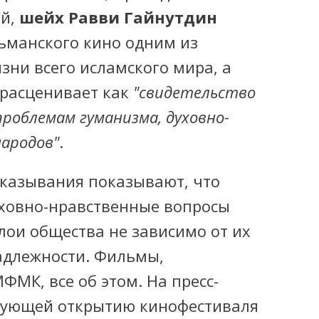
ий,
шейх Равви Гайнутдин
ьманского кино одним из
ни всего исламского мира, а
 расценивает как
"свидетельство
роблемам гуманизма, духовно-
ародов"
.
ысказывания показывают, что
ховно-нравственные вопросы
лои общества не зависимо от их
адлежности. Фильмы,
ФМК, все об этом. На пресс-
вующей открытию кинофестиваля