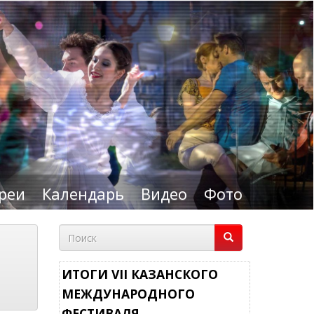
реи
Календарь
Видео
Фото
Форма
поиска
Поиск
ИТОГИ VII КАЗАНСКОГО
МЕЖДУНАРОДНОГО
ФЕСТИВАЛЯ