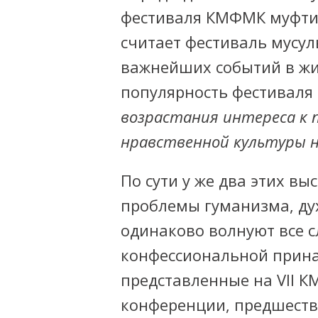
фестиваля КМФМК муфт
считает фестиваль мусул
важнейших событий в жиз
популярность фестиваля
возрастания интереса к п
нравственной культуры н
По сути у же два этих в
проблемы гуманизма, ду
одинаково волнуют все с
конфессиональной прин
представленные на VII КМ
конференции, предшест