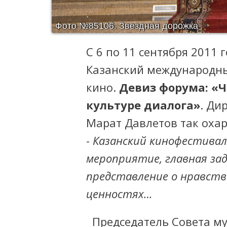
Фото №85106.
Звездная дорожка
С 6 по 11 сентября 2011 
Казанский международны
кино.
Девиз форума: «Ч
культуре диалога»
. Ди
Марат Давлетов так охар
-
Казанский кинофестиваль
мероприятие, главная зад
представление о нравств
ценностях…
Председатель Совета му