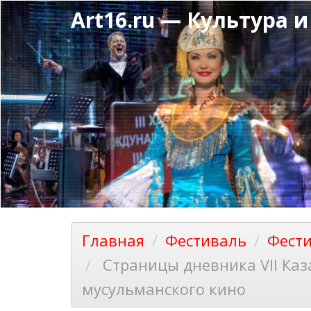
Перейти
Art16.ru — Культура и
к
основному
содержанию
Главная
Фестиваль
Фести
Страницы дневника VII Каз
мусульманского кино