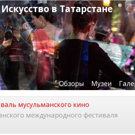
 Искусство в Татарстане
Обзоры
Музеи
Гале
валь мусульманского кино
анского международного фестиваля