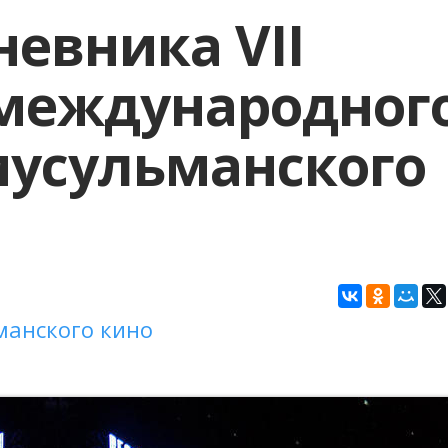
евника VII
 международног
мусульманского
манского кино