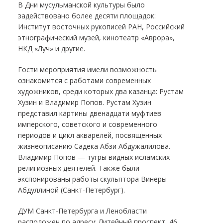
В Дни мусульманской культуры было
задействовано более десяти площадок:
Институт восточных рукописей РАН, Российский
этнографический музей, кинотеатр «Аврора»,
НКД «Луч» и другие.
Гости мероприятия имели возможность
ознакомится с работами современных
художников, среди которых два казанца: Рустам
Хузин и Владимир Попов. Рустам Хузин
представил картины двенадцати муфтиев
имперского, советского и современного
периодов и цикл акварелей, посвященных
жизнеописанию Садека Абзи Абдужалилова.
Владимир Попов — тугры видных исламских
религиозных деятелей. Также были
экспонированы работы скульптора Винеры
Абдуллиной (
Санкт-Петербург
).
ДУМ
Санкт-Петербурга
и Ленобласти
расположен по адресу: Литейный проспект, 46.