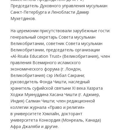
Председатель Духовного управления мусульман
Санкт-Петербурга
и Ленобласти Дамир
Мухетдинов.
На церемонии присутствовали зарубежные гости:
генеральный секретарь Совета мусульман
Великобритании, советник Совета мусульман
Великобритании, председатель организации
«
Al-Risala
Education Trust» (Великобритания), член
правления Всемирного исламского
экономического форума (г. Лондон,
Великобритания) сэр Икбал Сакрани;
руководитель Фонда Чишти, наследный
хранитель суфийской святыни XI века Хазрата
Ходжи Муинуддина Хасана Чишти (г. Аджмер,
Индия) Салман Чишти; член редакционной
коллегии журнала «Право и религия»
в университете Хэмлайн, докторант
университета Конкордия (Монреаль, Канада)
Афра Джаляби и другие.