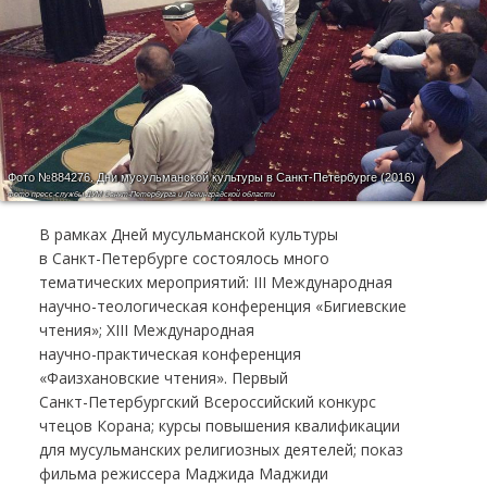
Фото №884276.
Дни мусульманской культуры в Санкт-Петербурге (2016)
Фото пресс-службы ДУМ Санкт-Петербурга и Ленинградской области
В рамках Дней мусульманской культуры
в
Санкт-Петербурге
состоялось много
тематических мероприятий: III Международная
научно-теологическая
конференция «Бигиевские
чтения»; XIII Международная
научно-практическая
конференция
«Фаизхановские чтения». Первый
Санкт-Петербургский
Всероссийский конкурс
чтецов Корана; курсы повышения квалификации
для мусульманских религиозных деятелей; показ
фильма режиссера Маджида Маджиди