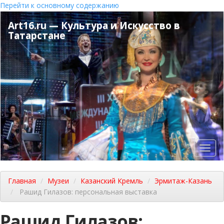
Перейти к основному содержанию
Art16.ru — Культура и Искусство в
Татарстане
Toggl
navig
Главная
Музеи
Казанский Кремль
Эрмитаж-Казань
Рашид Гилазов: персональная выставка
Рашид Гилазов: