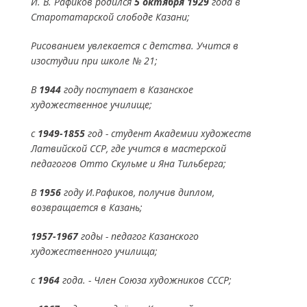
И. В. Рафиков родился
5 октября 1929
года в
Старотатарской слободе Казани;
Рисованием увлекается с детства. Учится в
изостудии при школе № 21;
В
1944
году поступает в Казанское
художественное училище;
с
1949-1855
год - студент Академии художеств
Латвийской ССР, где учится в мастерской
педагогов Отто Скульме и Яна Тильберга;
В
1956
году И.Рафиков, получив диплом,
возвращается в Казань;
1957-1967
годы - педагог Казанского
художественного училища;
с
1964
года. - Член Союза художников СССР;