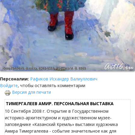
Фото №19275.
В гости. 1963-1964. Рафиков И. В. 1929
Персоналии:
Рафиков Искандер Валиуллович
Войдите
, чтобы оставлять комментарии
Версия для печати
ТИМЕРГАЛЕЕВ АМИР. ПЕРСОНАЛЬНАЯ ВЫСТАВКА
10 Сентября 2008 г. Открытие в Государственном
историко-архитектурном и художественном музее-
заповеднике «Казанский Кремль» выставки художника
Амира Тимергалеева - событие значительное как для