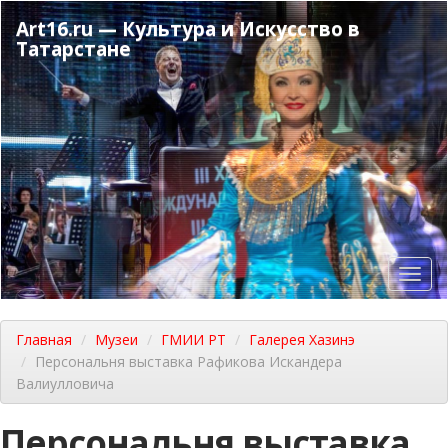
Перейти
Art16.ru — Культура и Искусство в
к
Татарстане
основному
содержанию
Toggl
navig
Главная
Музеи
ГМИИ РТ
Галерея Хазинэ
Персональня выставка Рафикова Искандера
Валиулловича
Персональня выставка