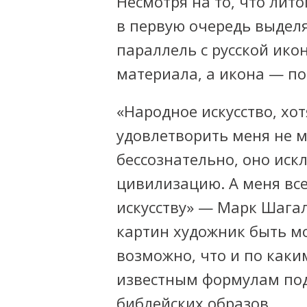
Несмотря на то, что ли
в первую очередь выделя
параллель с русской ико
материала, а икона — п
«Народное искусство, хот
удовлетворить меня не м
бессознательно, оно иск
цивилизацию. А меня вс
искусству» — Марк Шагал
картин художник быть мо
возможно, что и по
каки
известным формулам под
библейских образов.