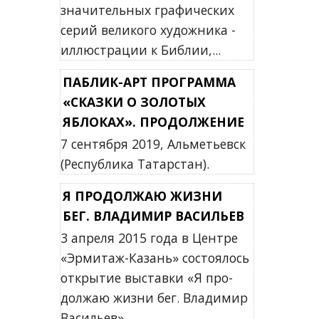
значительных графических
серий великого художника -
иллюстрации к Библии,...
ПАБЛИК-АРТ ПРОГРАММА
«СКАЗКИ О ЗОЛОТЫХ
ЯБЛОКАХ». ПРОДОЛЖЕНИЕ
7 сентября 2019, Альметьевск
(Республика Татарстан).
Я ПРО­ДОЛ­ЖАЮ ЖИЗ­НИ
БЕГ. ВЛА­ДИ­МИР ВА­СИ­ЛЬЕВ
3 ап­ре­ля 2015 года в Цен­тре
«Эр­ми­таж-Ка­зань» состоялось
открытие вы­став­ки «Я про­
дол­жаю жиз­ни бег. Вла­ди­мир
Ва­си­льев».