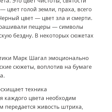
та. Это цвет чистоты, святости
— цвет голой земли, праха, всего
Черный цвет — цвет зла и смерти.
крашивали пещеры — символы
кую бездну. В некоторых сюжетах
стики Марк Шагал эмоционально
ские сюжеты, воплотив на бумаге
а.
осхищает техника
ля каждого цвета необходим
м передается живость штриха,