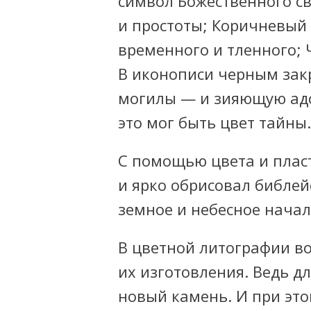
символ Божественного све
и простоты; Коричневый 
временного и тленного; 
В иконописи черным за
могилы — и зияющую адс
это мог быть цвет тайны.
С помощью цвета и пла
и ярко обрисовал библей
земное и небесное начал
В цветной литографии в
их изготовления. Ведь д
новый камень. И при это