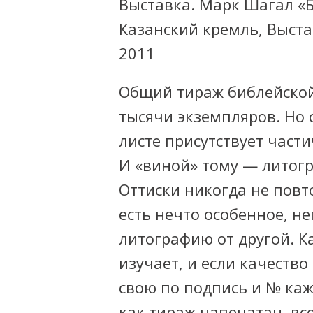
Выставка. Марк Шагал «Б
Казанский кремль, Выст
2011
Общий тираж библейской
тысячи экземпляров. Но 
листе присутствует част
И «виной» тому — литогр
Оттиски никогда не повто
есть нечто особенное,
не
литографию от другой. 
изучает, и если качество
свою по подпись и № каж
как тираж напечатан, вс