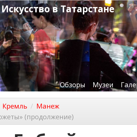
 Искусство в Татарстане
Обзоры
Музеи
Гале
й Кремль
Манеж
южеты» (продолжение)