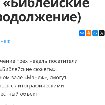
 «Библейские
родолжение)
неж
ечение трех недель посетители
«Библейские сюжеты»,
ном зале «Манеж», смогут
ться с литографическими
вестный объект