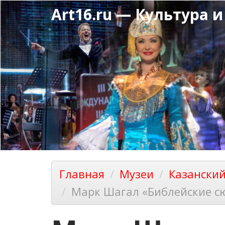
Перейти
Art16.ru — Культура и
к
основному
содержанию
Главная
Музеи
Казански
Марк Шагал «Библейские с