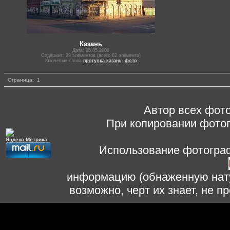
Казань
Дата: 05.05.2008
Содержит: 29 элементов (всего 62 элемента)
Ключевые слова
прогулка казань
,
фото
Страница:
1
Автор всех фото
При копировании фотог
Использование фотограф
информацию (обнаженную нату
возможно, черт их знает, не 