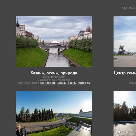
Ключевые
Казань, осень, природа
Центр семь
Дата: 16.10.2016
Содержит: 87 элементов
Ключевые слова
зарисовки
,
казань
,
осень
,
природа
Ключ