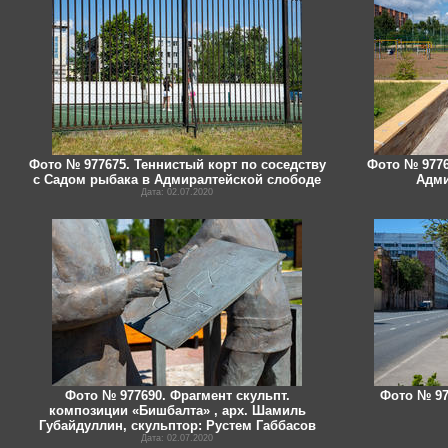
Фото № 977675. Теннистый корт по соседству
Фото № 9776
с Садом рыбака в Адмиралтейской слободе
Адми
Дата: 02.07.2020
Фото № 977690. Фрагмент скульпт.
Фото № 97
композиции «Бишбалта» , арх. Шамиль
Губайдуллин, скульптор: Рустем Габбасов
Дата: 02.07.2020