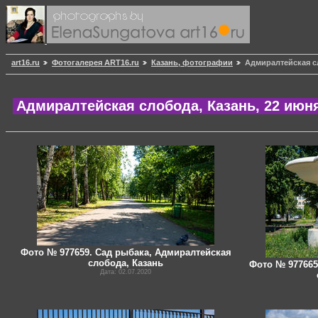
art16.ru
Фотогалерея ART16.ru
Казань, фотографии
Адмиралтейская сл
Адмиралтейская слобода, Казань, 22 июн
Фото № 977659. Сад рыбака, Адмиралтейская
слобода, Казань
Фото № 977665
Дата: 02.07.2020