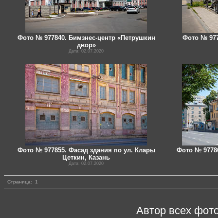
Фото № 977840. Бимзнес-центр «Петрушкин
Фото № 977
двор»
Дата: 02.07.2020
Фото № 977855. Фасад здания по ул. Клары
Фото № 97786
Цеткин, Казань
Дата: 02.07.2020
Страница:
1
Автор всех фото