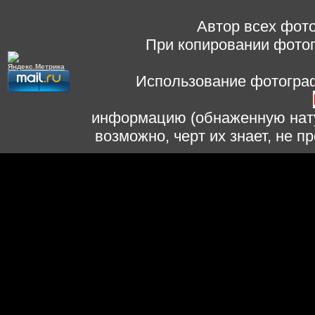
Автор всех фото
При копировании фотог
Использование фотограф
информацию (обнаженную нату
возможно, черт их знает, не 